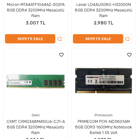
Micron MTA4ATF1G64AZ-3G2FA
Lexar LD4AU008G-H3200GN
8GB DDR4 3200MHz Masaüstü
8GB DDR4 3200MHz Masaüstü
Ram
Ram
3.007 TL
2.980 TL
ÜRÜNÜ
ÜRÜN
SEPETE EKLE
SEPETE EKLE
İNCELE
İNCEL
Oem
Primecom
CXMT CXMQ3A8MA1GU6-CJ1-A
PRIMECOM PCR-ND38G16M
8GB DDR4 3200MHz Masaüstü
8GB DDR3 1600Mhz Notebook
Ram
Bellek 1.35 Volt