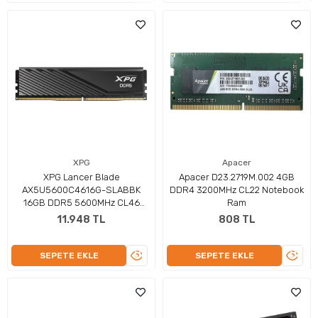
İNCELE
İNCEL
XPG
Apacer
XPG Lancer Blade
Apacer D23.2719M.002 4GB
AX5U5600C4616G-SLABBK
DDR4 3200MHz CL22 Notebook
16GB DDR5 5600MHz CL46
Ram
Siyah Masaüstü RAM
11.948 TL
808 TL
ÜRÜNÜ
ÜRÜN
SEPETE EKLE
SEPETE EKLE
İNCELE
İNCEL