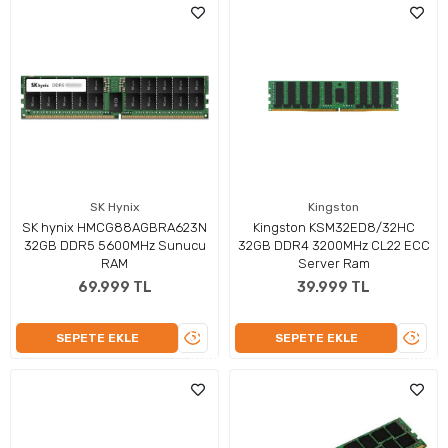
SK Hynix
Kingston
SK hynix HMCG88AGBRA623N
Kingston KSM32ED8/32HC
32GB DDR5 5600MHz Sunucu
32GB DDR4 3200MHz CL22 ECC
RAM
Server Ram
69.999 TL
39.999 TL
ÜRÜNÜ
ÜRÜN
SEPETE EKLE
SEPETE EKLE
İNCELE
İNCEL