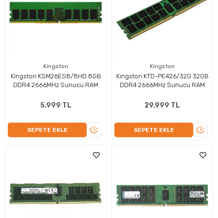
Kingston
Kingston
Kingston KSM26ES8/8HD 8GB
Kingston KTD-PE426/32G 32GB
DDR4 2666MHz Sunucu RAM
DDR4 2666MHz Sunucu RAM
5.999 TL
29.999 TL
ÜRÜNÜ
ÜRÜN
SEPETE EKLE
SEPETE EKLE
İNCELE
İNCEL