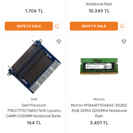
Notebook Ram
1.706 TL
10.249 TL
ÜRÜNÜ
ÜRÜN
SEPETE EKLE
SEPETE EKLE
İNCELE
İNCEL
Dell
Micron
Dell Precision
Micron MTA4ATF1G64HZ-3G2B2
7780/7770/7680/7670 Uyumlu
8GB DDR4 3200MHz Notebook
CAMM SODIMM Notebook Bellek
Ram
Yuvası
164 TL
3.401 TL