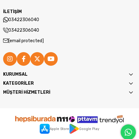
İLETİŞİM
03422306040
03422306040
[email protected]
KURUMSAL
KATEGORİLER
MÜŞTERİ HİZMETLERİ
Apple Store
Google Play