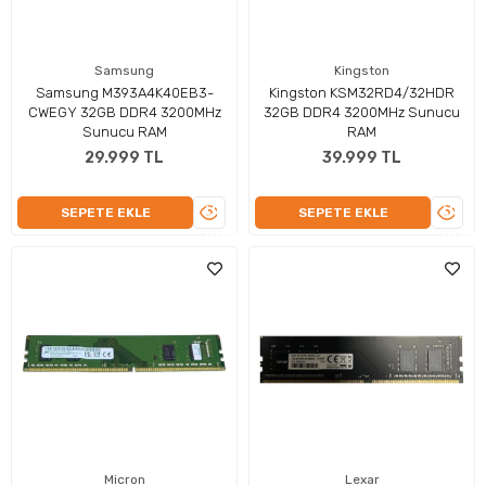
Samsung
Kingston
Samsung M393A4K40EB3-
Kingston KSM32RD4/32HDR
CWEGY 32GB DDR4 3200MHz
32GB DDR4 3200MHz Sunucu
Sunucu RAM
RAM
29.999 TL
39.999 TL
ÜRÜNÜ
ÜRÜN
SEPETE EKLE
SEPETE EKLE
İNCELE
İNCEL
Micron
Lexar