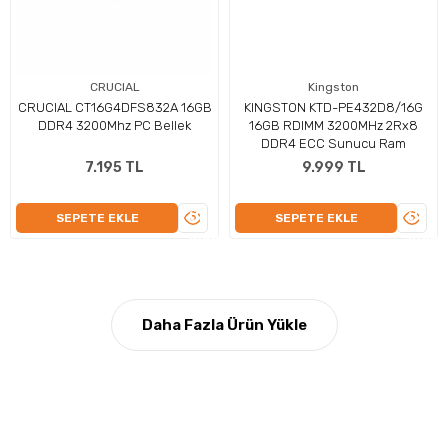
CRUCIAL
Kingston
CRUCIAL CT16G4DFS832A 16GB
KINGSTON KTD-PE432D8/16G
DDR4 3200Mhz PC Bellek
16GB RDIMM 3200MHz 2Rx8
DDR4 ECC Sunucu Ram
7.195 TL
9.999 TL
ÜRÜNÜ
ÜRÜN
SEPETE EKLE
SEPETE EKLE
İNCELE
İNCEL
Daha Fazla Ürün Yükle