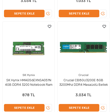
3.034 TL
1.033 TL
ÜRÜNÜ
ÜRÜN
SEPETE EKLE
SEPETE EKLE
İNCELE
İNCEL
SK Hynix
Crucial
SK Hynix HMAG56EXNSA051N
Crucial CB8GU3200E 8GB
4GB DDR4 3200 Notebook Ram
3200Mhz DDR4 Masaüstü Bellek
878 TL
3.034 TL
ÜRÜNÜ
ÜRÜN
SEPETE EKLE
SEPETE EKLE