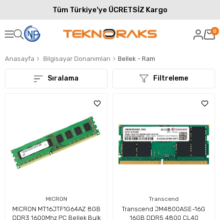
Tüm Türkiye'ye ÜCRETSİZ Kargo
0
Anasayfa
Bilgisayar Donanımları
Bellek - Ram
Sıralama
Filtreleme
MICRON
Transcend
MICRON MT16JTF1G64AZ 8GB
Transcend JM4800ASE-16G
DDR3 1600Mhz PC Bellek Bulk
16GB DDR5 4800 CL40