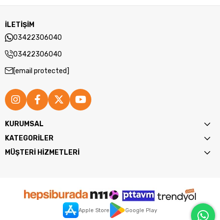
İLETİŞİM
03422306040
03422306040
[email protected]
KURUMSAL
KATEGORİLER
MÜŞTERİ HİZMETLERİ
Apple Store
Google Play