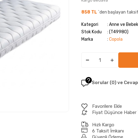
Kargo Bedava
858 TL
`den başlayan taksit
Kategori
Anne ve Bebek 
Stok Kodu
(T49980)
Marka
:
Copola
Sorular (0) ve Cevap
Favorilere Ekle
Fiyat Düşünce Haber 
Hızlı Kargo
6 Taksit İmkanı
Güvenli Ödeme