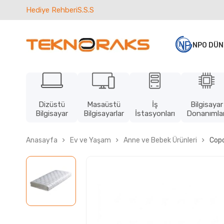
Hediye Rehberi
S.S.S
NPO DÜN
Dizüstü
Masaüstü
İş
Bilgisayar
Bilgisayar
Bilgisayarlar
İstasyonları
Donanımlar
Anasayfa
Ev ve Yaşam
Anne ve Bebek Ürünleri
Copo