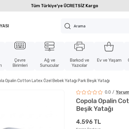
Tüm Türkiye'ye ÜCRETSİZ Kargo
YASI
Çevre
Ağ ve
Barkod ve
Ev ve Yaşam
ı
Birimleri
Sunucular
Yazıcılar
la Opalin Cotton Latex Özel Bebek Yatağı Park Beşik Yatağı
0.0
Yorum
Copola Opalin Co
Beşik Yatağı
4.596 TL