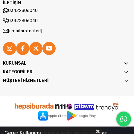
İLETİŞİM
03422306040
03422306040
[email protected]
KURUMSAL
KATEGORİLER
MÜŞTERİ HİZMETLERİ
Apple Store
Google Play
Çerez Kullanımı
2026
TEKNORAKS.com
© Tüm Hakları Saklıdır