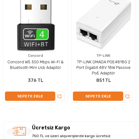
Maksimum Çözünürlük:
3840 x 2160 (4K UHD) @ 30Hz
Ses Aktarımı:
Var
3D Desteği:
Var
Tak Çalıştır:
Evet (Plug & Play)
İşletim Sistemi:
Windows, macOS, Linux
Kasa Yapısı:
Kompakt ve taşınabilir tasarım
Garanti:
2 Yıl
EAN:
8697939925898
Concord
TP-LINK
Concord W5 300 Mbps Wi-Fi &
TP-LINK OMADA POE4818G 2
Bluetooth Mini Usb Adaptör
Port Gigabit 48V 18W Passive
PoE Adaptör
376 TL
851 TL
ÜRÜNÜ
ÜRÜN
SEPETE EKLE
SEPETE EKLE
İNCELE
İNCEL
Ücretsiz Kargo
750 TL ve üzeri alışverişlerde kargo ücretsiz