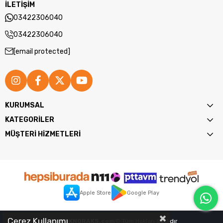
İLETİŞİM
03422306040
03422306040
[email protected]
KURUMSAL
KATEGORİLER
MÜŞTERİ HİZMETLERİ
Apple Store
Google Play
Teknik Özellikler
Çerez Kullanımı
2026
TEKNORAKS.com
© Tüm Hakları Saklıdır