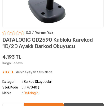
0.0
Yorum Yaz
DATALOGIC QD2590 Kablolu Karekod
1D/2D Ayaklı Barkod Okuyucu
4.193 TL
Kargo Bedava
783 TL
`den başlayan taksitlerle
Kategori
Barkod Okuyucular
Stok Kodu
(T47040 )
Marka
:
Datalogic