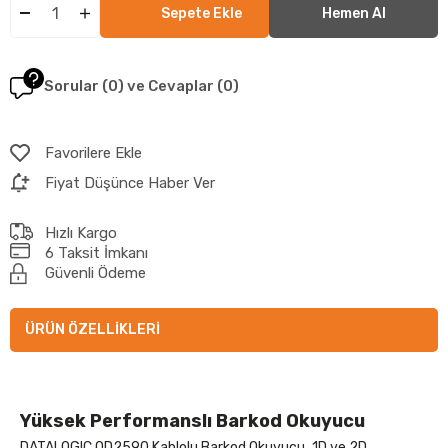
Sorular (0) ve Cevaplar (0)
Favorilere Ekle
Fiyat Düşünce Haber Ver
Hızlı Kargo
6 Taksit İmkanı
Güvenli Ödeme
ÜRÜN ÖZELLIKLERI
Yüksek Performanslı Barkod Okuyucu
DATALOGIC QD2590 Kablolu Barkod Okuyucu, 1D ve 2D