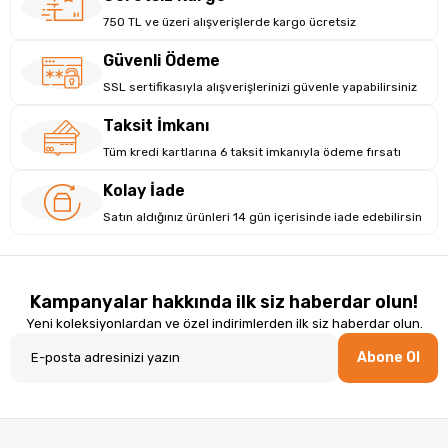
750 TL ve üzeri alışverişlerde kargo ücretsiz
Güvenli Ödeme
SSL sertifikasıyla alışverişlerinizi güvenle yapabilirsiniz
Taksit İmkanı
Tüm kredi kartlarına 6 taksit imkanıyla ödeme fırsatı
Kolay İade
Satın aldığınız ürünleri 14 gün içerisinde iade edebilirsin
Dayanıklı ve Uzun Ömürlü Tasarım
DATALOGIC QD2590, endüstriyel kullanım için özel olarak
Kampanyalar hakkında ilk siz haberdar olun!
tasarlanmış sağlam yapısı ile zorlu koşullarda bile yüksek
Yeni koleksiyonlardan ve özel indirimlerden ilk siz haberdar olun.
performans sunar. Yüksek kaliteli malzemelerden üretilen bu
barkod okuyucu, uzun ömürlü ve güvenilir bir çözüm arayan
Abone Ol
kurumlar için ideal bir tercihtir. Dayanıklı yapısı, cihazın
darbeye ve aşınmaya karşı dirençli olmasını sağlar.