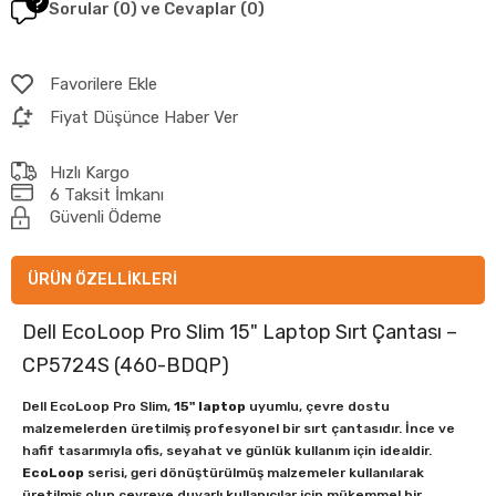
Sorular (0) ve Cevaplar (0)
Favorilere Ekle
Fiyat Düşünce Haber Ver
Hızlı Kargo
6 Taksit İmkanı
Güvenli Ödeme
ÜRÜN ÖZELLIKLERI
Dell EcoLoop Pro Slim 15" Laptop Sırt Çantası –
CP5724S (460-BDQP)
Dell EcoLoop Pro Slim,
15" laptop
uyumlu, çevre dostu
malzemelerden üretilmiş profesyonel bir sırt çantasıdır. İnce ve
hafif tasarımıyla ofis, seyahat ve günlük kullanım için idealdir.
EcoLoop
serisi, geri dönüştürülmüş malzemeler kullanılarak
üretilmiş olup çevreye duyarlı kullanıcılar için mükemmel bir