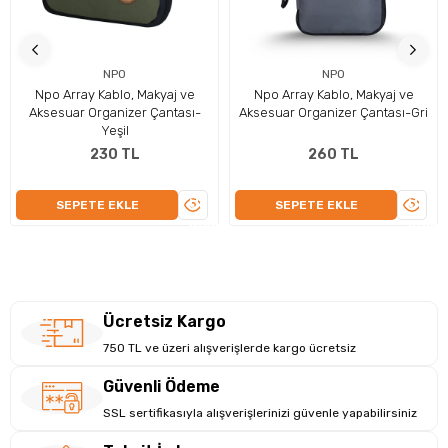
Dell EcoLoop Pro Slim sırt çantası, çevreye duyarlı üretimi ve
profesyonel tasarımıyla hem gezgin hem de ofis kullanıcıları için
ideal bir taşıma çözümüdür.
NPO
NPO
Npo Array Kablo, Makyaj ve
Npo Array Kablo, Makyaj ve
Aksesuar Organizer Çantası-
Aksesuar Organizer Çantası-Gri
Yeşil
230 TL
260 TL
ÜRÜNÜ
ÜRÜN
SEPETE EKLE
SEPETE EKLE
İNCELE
İNCEL
Ücretsiz Kargo
750 TL ve üzeri alışverişlerde kargo ücretsiz
Güvenli Ödeme
SSL sertifikasıyla alışverişlerinizi güvenle yapabilirsiniz