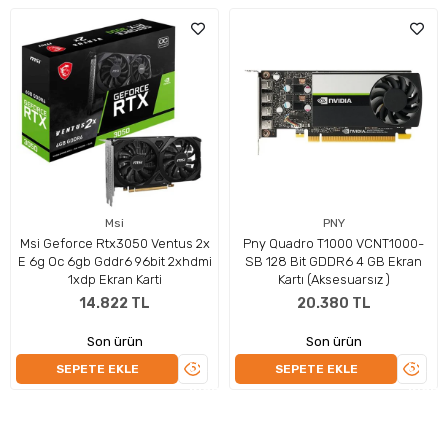
Msi
PNY
Msi Geforce Rtx3050 Ventus 2x
Pny Quadro T1000 VCNT1000-
E 6g Oc 6gb Gddr6 96bit 2xhdmi
SB 128 Bit GDDR6 4 GB Ekran
1xdp Ekran Karti
Kartı (Aksesuarsız )
14.822 TL
20.380 TL
Son ürün
Son ürün
ÜRÜNÜ
ÜRÜN
SEPETE EKLE
SEPETE EKLE
Profesyonel İş Yükleri İçin Güçlü Grafik Performansı
İNCELE
İNCEL
NVIDIA RTX 2000 Ada Generation mimarisi ile geliştirilen bu profesyon