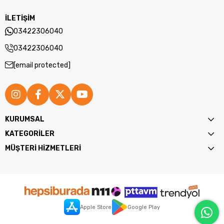
İLETİŞİM
03422306040
03422306040
[email protected]
KURUMSAL
KATEGORİLER
MÜŞTERİ HİZMETLERİ
Apple Store
Google Play