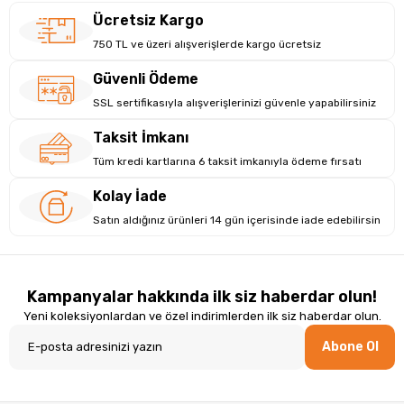
Gelişmiş Görüntü ve Çoklu Ekran Desteği
Ücretsiz Kargo
4 adet Mini DisplayPort çıkışı ile çoklu monitör kurulumlarını destekle
750 TL ve üzeri alışverişlerde kargo ücretsiz
Teknik Özellikler
Güvenli Ödeme
Model
NVIDIA RTX 2000 Ada Generation
SSL sertifikasıyla alışverişlerinizi güvenle yapabilirsiniz
Bellek
16 GB GDDR6
Taksit İmkanı
Arayüz
PCI Express 4.0 x8
Kart Yapısı
Full Height
Tüm kredi kartlarına 6 taksit imkanıyla ödeme fırsatı
Görüntü Çıkışı
4 × Mini DisplayPort
Kolay İade
Mimari
NVIDIA Ada Generation
Satın aldığınız ürünleri 14 gün içerisinde iade edebilirsin
Kullanım Alanı
İş İstasyonu • CAD • Render • Yapay Zeka • İçerik Üret
Soğutma
Aktif Soğutmalı
Kampanyalar hakkında ilk siz haberdar olun!
Yeni koleksiyonlardan ve özel indirimlerden ilk siz haberdar olun.
Abone Ol