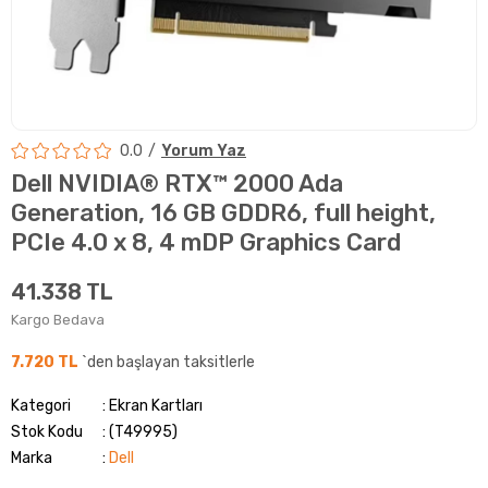
0.0
Yorum Yaz
Dell NVIDIA® RTX™ 2000 Ada
Generation, 16 GB GDDR6, full height,
PCIe 4.0 x 8, 4 mDP Graphics Card
41.338 TL
Kargo Bedava
7.720 TL
`den başlayan taksitlerle
Kategori
Ekran Kartları
Stok Kodu
(T49995)
Marka
:
Dell