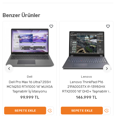
Benzer Ürünler
Profesyonel Grafik Performansı!
Dell
Lenovo
NVIDIA RTX 5000 Ada Nesli (16 GB GDDR6) bellekle en
Dell Pro Max 16 Ultra7 255H
Lenovo ThinkPad P16
MC16250 RTX1000 16" WUXGA
21FA0003TX i9-13980HX
karmaşık grafik işleme görevlerinde bile kusursuz bir
Taşınabilir İş İstasyonu
RTX2000 16" QHD+ Taşınabilir iş
performans sunar. Profesyonel uygulamalar için optimize
istasyonu
99.999 TL
146.999 TL
edilmiş ekran kartıyla, CAD yazılımları, 3D modelleme ve
render işlemleri için idealdir. Dell Dizüstü İş İstasyonu,
ÜRÜNÜ
ÜRÜN
SEPETE EKLE
SEPETE EKLE
yaratıcılığınızı en üst seviyeye çıkarırken, aynı zamanda