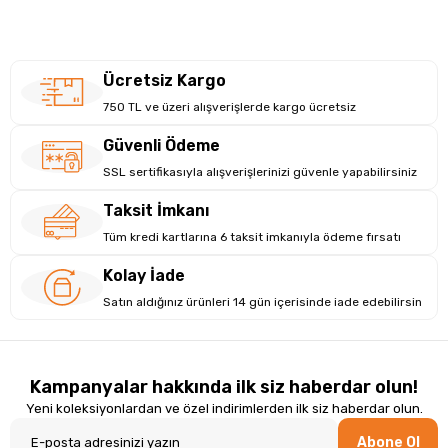
İNCELE
İNCEL
hassas ve doğru sonuçlar elde etmenizi sağlar. 1920 x 1200
çözünürlükteki 16 inç ekran, yüksek detaylarla çalışmanızı
destekler.
Ücretsiz Kargo
750 TL ve üzeri alışverişlerde kargo ücretsiz
Güvenli Ödeme
SSL sertifikasıyla alışverişlerinizi güvenle yapabilirsiniz
Taksit İmkanı
Tüm kredi kartlarına 6 taksit imkanıyla ödeme fırsatı
Kolay İade
Satın aldığınız ürünleri 14 gün içerisinde iade edebilirsin
Kampanyalar hakkında ilk siz haberdar olun!
Yeni koleksiyonlardan ve özel indirimlerden ilk siz haberdar olun.
Abone Ol