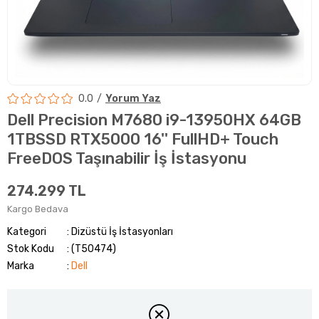
0.0
Yorum Yaz
Dell Precision M7680 i9-13950HX 64GB
1TBSSD RTX5000 16'' FullHD+ Touch
FreeDOS Taşınabilir İş İstasyonu
274.299 TL
Kargo Bedava
Kategori
Dizüstü İş İstasyonları
Stok Kodu
(T50474)
Marka
:
Dell