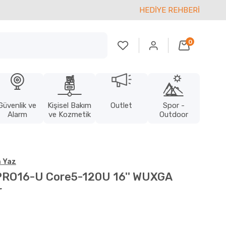
HEDİYE REHBERİ
0
Güvenlik ve
Kişisel Bakım
Outlet
Spor -
Alarm
ve Kozmetik
Outdoor
 Yaz
OPRO16-U Core5-120U 16'' WUXGA
r