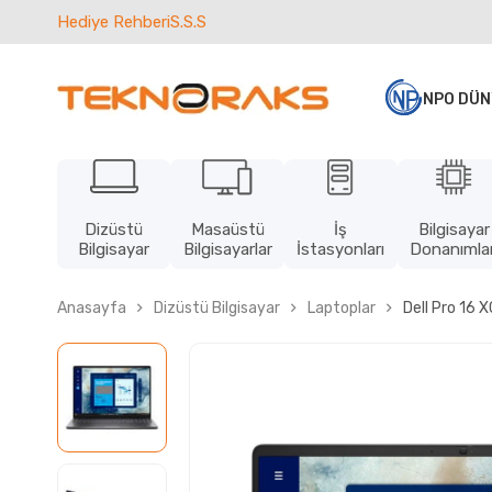
Hediye Rehberi
S.S.S
NPO DÜN
Dizüstü
Masaüstü
İş
Bilgisayar
Bilgisayar
Bilgisayarlar
İstasyonları
Donanımlar
Anasayfa
Dizüstü Bilgisayar
Laptoplar
Dell Pro 16