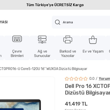
Tüm Türkiye'ye ÜCRETSİZ Kargo
YASI
Çevre
Ağ ve
Barkod ve
Ev ve Yaşam
ı
Birimleri
Sunucular
Yazıcılar
 XCTOPRO16-U Core5-120U 16'' WUXGA Dizüstü Bilgisayar
0.0
Yorum
Dell Pro 16 XCT
Dizüstü Bilgisaya
41.419 TL