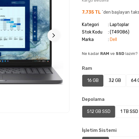
Kargo Bedava
7.735 TL
`den başlayan taks
Kategori
Laptoplar
Stok Kodu
(T49086)
Marka
:
Dell
Ne kadar
RAM
ve
SSD
lazım?
Ram
16 GB
32 GB
64 
Depolama
512 GB SSD
1 TB SSD
İşletim Sistemi