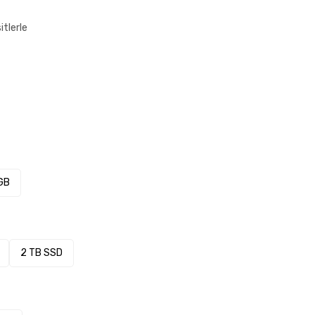
itlerle
GB
2 TB SSD