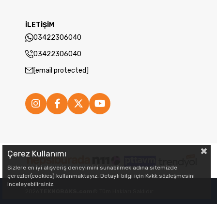
İLETİŞİM
03422306040
03422306040
[email protected]
Çerez Kullanımı
Sizlere en iyi alışveriş deneyimini sunabilmek adına sitemizde
çerezler(cookies) kullanmaktayız. Detaylı bilgi için Kvkk sözleşmesini
inceleyebilirsiniz.
2026
TEKNORAKS.com
© Tüm Hakları Saklıdır