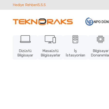
Hediye Rehberi
S.S.S
NPO DÜN
Dizüstü
Masaüstü
İş
Bilgisayar
Bilgisayar
Bilgisayarlar
İstasyonları
Donanımlar