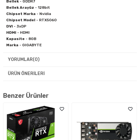
Bellek
- GDDR7
Bellek Arayüz
- 128bit
Chipset Marka
- Nvidia
Chipset Model
- RTX5060
DVI
- 3xDP
HDMI
- HDMI
Kapasite
- 8GB
Marka
- GIGABYTE
Model
- GV-N5060WF2MAX OC-8GD
Ürün Kodu
- RTX5060
YORUMLAR
(0)
ÜRÜN ÖNERILERI
Benzer Ürünler