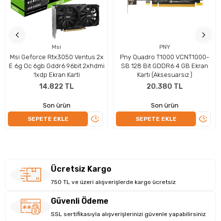
Msi
PNY
Msi Geforce Rtx3050 Ventus 2x
Pny Quadro T1000 VCNT1000-
E 6g Oc 6gb Gddr6 96bit 2xhdmi
SB 128 Bit GDDR6 4 GB Ekran
1xdp Ekran Karti
Kartı (Aksesuarsız )
14.822 TL
20.380 TL
Son ürün
Son ürün
ÜRÜNÜ
ÜRÜN
SEPETE EKLE
SEPETE EKLE
İNCELE
İNCEL
Ücretsiz Kargo
750 TL ve üzeri alışverişlerde kargo ücretsiz
Güvenli Ödeme
SSL sertifikasıyla alışverişlerinizi güvenle yapabilirsiniz