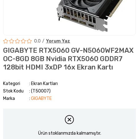
0.0
Yorum Yaz
GIGABYTE RTX5060 GV-N5060WF2MAX
OC-8GD 8GB Nvidia RTX5060 GDDR7
128bit HDMI 3xDP 16x Ekran Kartı
Kategori
Ekran Kartları
Stok Kodu
(T50007)
Marka
:
GIGABYTE
Ürün stoklarımızda kalmamıştır.