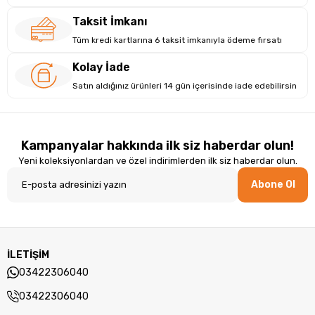
Not:
Teknik bilgilerde açıklama kısmındaki ekran bilgisi ile teknik
tabloda farklı değerler bulunuyor. Teknik tablodaki 17.3" HD+
Taksit İmkanı
dokunmatik ekran bilgisi esas alınmıştır.
Tüm kredi kartlarına 6 taksit imkanıyla ödeme fırsatı
```
Kolay İade
Satın aldığınız ürünleri 14 gün içerisinde iade edebilirsin
Kampanyalar hakkında ilk siz haberdar olun!
Yeni koleksiyonlardan ve özel indirimlerden ilk siz haberdar olun.
Abone Ol
İLETİŞİM
03422306040
03422306040