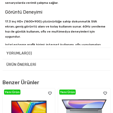
senaryolarda verimli çalışma sağlar.
Görüntü Deneyimi
17.3 inç HD+ (1600×900) çözünürlüğe sahip dokunmatik SVA
ekran; geniş görüntü alanı ve kolay kullanım sunar. 60Hz yenileme
hızı ile günlük kullanım, ofis ve multimedya deneyimleri için
uygundur.
Intel entegre grafik birimi; internet kullanımı, ofis uygulamaları,
video izleme ve temel grafik işlemlerinde dengeli performans
YORUMLAR
(0)
sağlar.
Şık ve Dayanıklı Tasarım
ÜRÜN ÖNERILERI
Gri renkli modern tasarım ve plastik gövde yapısı taşınabilir
kullanım ile dayanıklılığı bir araya getirir. Büyük ekran yapısı
Benzer Ürünler
çalışma ve içerik tüketiminde konfor sağlar.
Kablosuz Bağlantı
Yeni Ürün
Yeni Ürün
Wi-Fi ve Bluetooth desteği sayesinde hızlı kablosuz bağlantı ve
çevre birimleriyle kolay eşleşme sunar.