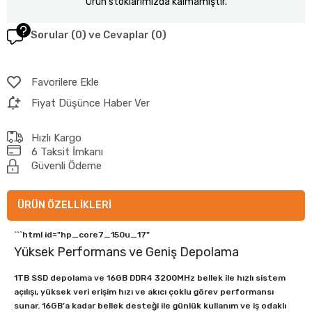
Ürün stoklarımızda kalmamıştır.
Sorular (0) ve Cevaplar (0)
Favorilere Ekle
Fiyat Düşünce Haber Ver
Hızlı Kargo
6 Taksit İmkanı
Güvenli Ödeme
ÜRÜN ÖZELLIKLERI
```html id="hp_core7_150u_17"
Yüksek Performans ve Geniş Depolama
1TB SSD depolama ve 16GB DDR4 3200MHz bellek ile hızlı sistem
açılışı, yüksek veri erişim hızı ve akıcı çoklu görev performansı
sunar. 16GB’a kadar bellek desteği ile günlük kullanım ve iş odaklı