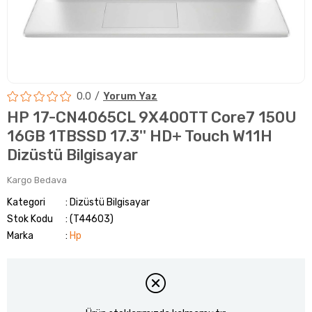
0.0
Yorum Yaz
HP 17-CN4065CL 9X400TT Core7 150U
16GB 1TBSSD 17.3'' HD+ Touch W11H
Dizüstü Bilgisayar
Kargo Bedava
Kategori
Dizüstü Bilgisayar
Stok Kodu
(T44603)
Marka
:
Hp