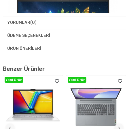
YORUMLAR
(0)
ÖDEME SEÇENEKLERI
ÜRÜN ÖNERILERI
Benzer Ürünler
Yeni Ürün
Yeni Ürün
Görsel Deneyim: Gelişmiş Ekran ve Ekran