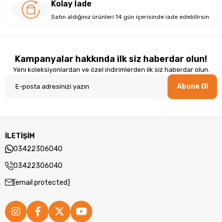
Kolay İade
Satın aldığınız ürünleri 14 gün içerisinde iade edebilirsin
Kampanyalar hakkında ilk siz haberdar olun!
Yeni koleksiyonlardan ve özel indirimlerden ilk siz haberdar olun.
Abone Ol
Tasarım ve Yapı: Ergonomik ve Dayanıklı
HP, Gümüş zarif bir renkte olup dayanıklı Plastik malzemeden
İLETİŞİM
üretilmiştir. Hafif ve dayanıklı tasarımı, mobil kullanım için
03422306040
idealdir.HP, modern ve şık bir görünüme sahip olmakla birlikte,
günlük işlerinizi ve taşınabilirlik gereksinimlerinizi karşılayacak
03422306040
şekilde tasarlanmıştır.
[email protected]