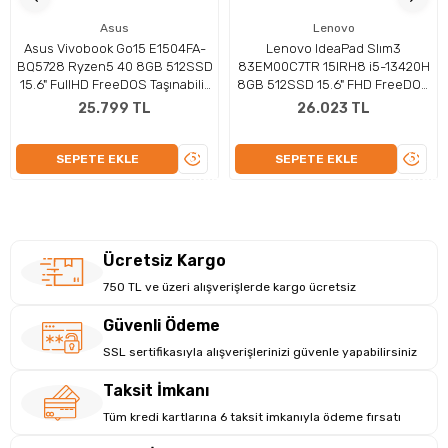
Kartı Performansı
Asus
Lenovo
Asus Vivobook Go15 E1504FA-
Lenovo IdeaPad Slım3
13.3 inç
{{Ekran Boyutu Birimi}}
büyüklüğünde IPS ekran
BQ5728 Ryzen5 40 8GB 512SSD
83EM00C7TR 15IRH8 i5-13420H
paneli, 60 Hz yenileme hızı ve 1920 x 1200 çözünürlük ile
15.6" FullHD FreeDOS Taşınabilir
8GB 512SSD 15.6" FHD FreeDOS
üstün bir görsel deneyim sunar. Intel Grafikleri Paylaşımlı
Bilgisayar
Dizüstü Bilgisayar
25.799 TL
26.023 TL
bellek ile yüksek grafik işleme yetenekleri sağlar. Bu özellikler,
hem profesyonel içerik üretimi hem de oyun performansı için
ÜRÜNÜ
ÜRÜN
SEPETE EKLE
SEPETE EKLE
ideal bir çözüm sunar.
İNCELE
İNCEL
Ücretsiz Kargo
750 TL ve üzeri alışverişlerde kargo ücretsiz
Güvenli Ödeme
SSL sertifikasıyla alışverişlerinizi güvenle yapabilirsiniz
Taksit İmkanı
Tüm kredi kartlarına 6 taksit imkanıyla ödeme fırsatı