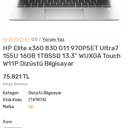
0.0
Yorum Yaz
HP Elite x360 830 G11 970P5ET Ultra7
155U 16GB 1TBSSD 13.3'' WUXGA Touch
W11P Dizüstü Bilgisayar
75.821 TL
Kargo Bedava
Kategori
Dizüstü Bilgisayar
Stok Kodu
(T47874)
Marka
:
Hp
Ram