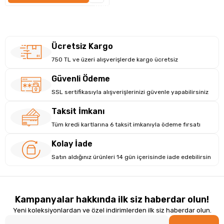
İNCELE
görsel deneyim sunar. Intel UHD Grafikleri Paylaşımlı
bellek ile yüksek grafik işleme yetenekleri sağlar. Bu
özellikler, hem profesyonel içerik üretimi hem de
Ücretsiz Kargo
oyun performansı için ideal bir çözüm sunar.
750 TL ve üzeri alışverişlerde kargo ücretsiz
Güvenli Ödeme
SSL sertifikasıyla alışverişlerinizi güvenle yapabilirsiniz
Taksit İmkanı
Tüm kredi kartlarına 6 taksit imkanıyla ödeme fırsatı
Kolay İade
Satın aldığınız ürünleri 14 gün içerisinde iade edebilirsin
Kampanyalar hakkında ilk siz haberdar olun!
Yeni koleksiyonlardan ve özel indirimlerden ilk siz haberdar olun.