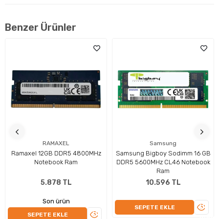
Benzer Ürünler
RAMAXEL
Samsung
Ramaxel 12GB DDR5 4800MHz
Samsung Bigboy Sodimm 16 GB
Notebook Ram
DDR5 5600MHz CL46 Notebook
Ram
Görsel Deneyim: Gelişmiş Ekran ve Ekran Kartı
5.878 TL
10.596 TL
Performansı
Son ürün
16 İnç büyüklüğünde IPS ekran paneli, Belirtilmemiş
ÜRÜN
SEPETE EKLE
ÜRÜNÜ
yenileme hızı ve 1920 x 1200 çözünürlük ile üstün bir
SEPETE EKLE
İNCEL