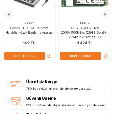
PCIe Gen4 altyapısı sayesinde geleneksel SATA SSD’lere kıyasla
çok daha hızlı veri aktarımı sunar. Uygulama açılışlarını hızlandırır
ve sistem performansını artırır.
Teknik Özellikler
Caddy
SSSTC
Kapasite: 128GB
Caddy HDD - SSD 9.5Mm
SSSTC CL1-4D128
Harddisk Kızak Bağlama Aparatı
2000/1100MB/s 128GB Gen3x4
Form Faktör: M.2 2230
22x42 M.2 NVMe SSD
Arayüz: PCIe Gen4 NVMe
Kullanım Alanı: Notebook / Mini PC
169 TL
1.424 TL
Yapı: Kompakt ve düşük güç tüketimi
Performans: Yüksek hızlı veri aktarımı
ÜRÜNÜ
ÜRÜN
SEPETE EKLE
SEPETE EKLE
İNCELE
İNCEL
Ücretsiz Kargo
750 TL ve üzeri alışverişlerde kargo ücretsiz
Güvenli Ödeme
SSL sertifikasıyla alışverişlerinizi güvenle yapabilirsiniz