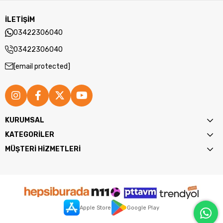
İLETİŞİM
03422306040
03422306040
[email protected]
KURUMSAL
KATEGORİLER
MÜŞTERİ HİZMETLERİ
Apple Store
Google Play