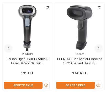
sistemleri
PERKON
Spenta
Perkon Tiger HS10 1D Kablolu
SPENTA ST-88 Kablolu Karekod
Lazer Barkod Okuyucu
1D/2D Barkod Okuyucu
1.110 TL
1.684 TL
ÜRÜNÜ
ÜRÜN
SEPETE EKLE
SEPETE EKLE
İNCELE
İNCEL