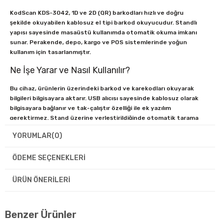
KodScan KDS-3042, 1D ve 2D (QR) barkodları hızlı ve doğru
şekilde okuyabilen kablosuz el tipi barkod okuyucudur. Standlı
yapısı sayesinde masaüstü kullanımda otomatik okuma imkanı
sunar. Perakende, depo, kargo ve POS sistemlerinde yoğun
kullanım için tasarlanmıştır.
Ne İşe Yarar ve Nasıl Kullanılır?
Bu cihaz, ürünlerin üzerindeki barkod ve karekodları okuyarak
bilgileri bilgisayara aktarır. USB alıcısı sayesinde kablosuz olarak
bilgisayara bağlanır ve tak-çalıştır özelliği ile ek yazılım
gerektirmez. Stand üzerine yerleştirildiğinde otomatik tarama
yapabilir, elde kullanıldığında ise manuel tetikleme ile çalışır.
YORUMLAR
(0)
Teknik Özellikler
Marka:
KodScan
ÖDEME SEÇENEKLERI
Model:
KDS-3042
Okuma Türü:
1D ve 2D (QR, DataMatrix vb.)
ÜRÜN ÖNERILERI
Bağlantı:
Kablosuz (USB Alıcı)
Kullanım Tipi:
El tipi + Standlı
Kurulum:
Tak & Çalıştır
Benzer Ürünler
Kullanım Alanı:
Market, depo, kargo, perakende, POS