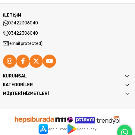
İLETİŞİM
03422306040
03422306040
[email protected]
KURUMSAL
KATEGORİLER
MÜŞTERİ HİZMETLERİ
Apple Store
Google Play