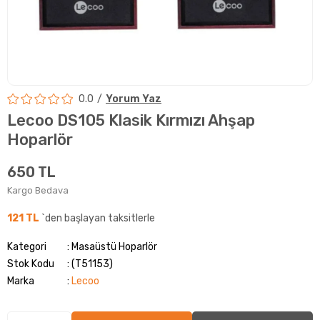
0.0
Yorum Yaz
Lecoo DS105 Klasik Kırmızı Ahşap
Hoparlör
650 TL
Kargo Bedava
121 TL
`den başlayan taksitlerle
Kategori
Masaüstü Hoparlör
Stok Kodu
(T51153)
Marka
:
Lecoo