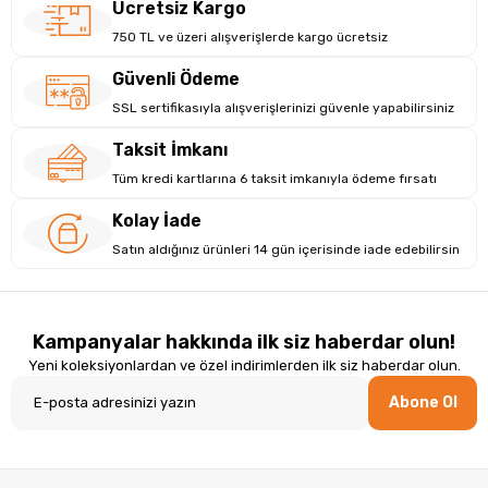
Ücretsiz Kargo
Kolay Bağlantı ve Kullanım
750 TL ve üzeri alışverişlerde kargo ücretsiz
USB üzerinden güç alan ve 3.5 mm AUX bağlantısı kullanan hoparlör, bilg
çalıştır yapısıyla ek sürücü gerektirmez.
Güvenli Ödeme
SSL sertifikasıyla alışverişlerinizi güvenle yapabilirsiniz
Kompakt ve Masaüstüne Uygun
Taksit İmkanı
Kompakt boyutları sayesinde çalışma masasında minimum alan kaplar. Dah
Tüm kredi kartlarına 6 taksit imkanıyla ödeme fırsatı
Teknik Özellikler
Marka:
Lecoo
Kolay İade
Model:
DS105
Satın aldığınız ürünleri 14 gün içerisinde iade edebilirsin
Ürün Tipi:
2.0 Stereo Masaüstü Hoparlör
Toplam Çıkış Gücü:
6W RMS (2 × 3W)
Sürücü Boyutu:
2.5 inç
Frekans Tepkisi:
50 Hz – 20 kHz
Kampanyalar hakkında ilk siz haberdar olun!
Sinyal / Gürültü Oranı:
>80 dB
Bağlantı:
USB (Güç) + 3.5 mm AUX
Yeni koleksiyonlardan ve özel indirimlerden ilk siz haberdar olun.
Voltaj:
DC 5V
Abone Ol
Kablo Uzunluğu:
1.5 m
Malzeme:
Ahşap
Boyutlar:
70 × 98 × 147 mm
Ağırlık:
Yaklaşık 634 g