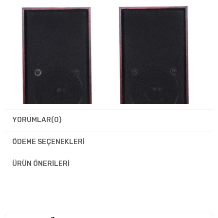
YORUMLAR
(0)
ÖDEME SEÇENEKLERI
ÜRÜN ÖNERILERI
Doğal Ahşap Tasarım ve Güçlü Stereo Ses
Lecoo DS105, doğal ahşap gövdesi sayesinde daha zengin ve dengeli bir
siyah tasarımı masaüstünüze modern bir görünüm kazandırırken, stereo s