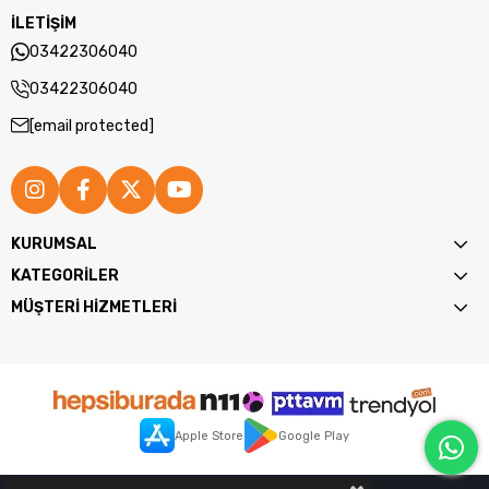
Renk:
Kırmızı / Siyah
İLETİŞİM
03422306040
03422306040
[email protected]
KURUMSAL
KATEGORİLER
MÜŞTERİ HİZMETLERİ
Apple Store
Google Play