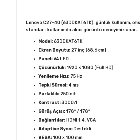
Lenovo C27-40 (63DDKAT6TK), günlük kullanım, ofis ve
standart kullanımda akıcı görüntü deneyimi sunar.
Model:
63DDKAT6TK
Ekran Boyutu:
27 inç (68.6 cm)
Panel:
VA LED
Çözünürlük:
1920 × 1080 (Full HD)
Yenileme Hızı:
75 Hz
Tepki Süresi:
4 ms
Parlaklık:
250 nit
Kontrast:
3000:1
Görüş Açısı:
178° / 178°
Bağlantılar:
HDMI 1.4, VGA
Adaptive Sync:
Destekli
VESA:
100 × 100 mm