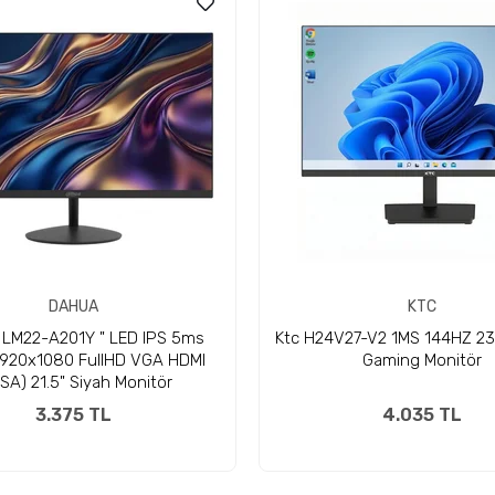
DAHUA
KTC
LM22-A201Y " LED IPS 5ms
Ktc H24V27-V2 1MS 144HZ 23.
1920x1080 FullHD VGA HDMI
Gaming Monitör
SA) 21.5" Siyah Monitör
3.375 TL
4.035 TL