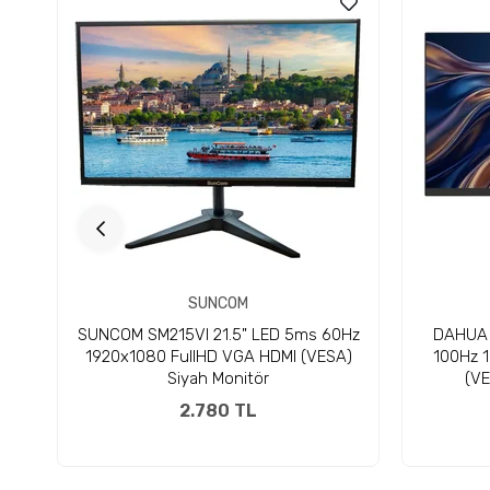
SUNCOM
SUNCOM SM215VI 21.5" LED 5ms 60Hz
DAHUA 
1920x1080 FullHD VGA HDMI (VESA)
100Hz 
Siyah Monitör
(VE
2.780 TL