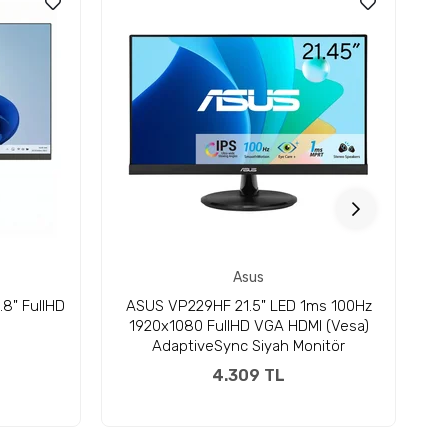
Asus
8" FullHD
ASUS VP229HF 21.5" LED 1ms 100Hz
D
1920x1080 FullHD VGA HDMI (Vesa)
Fu
AdaptiveSync Siyah Monitör
4.309 TL