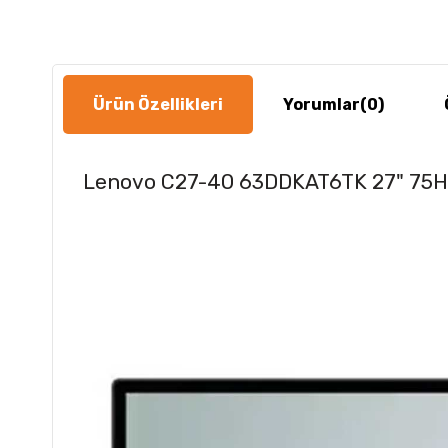
Ürün Özellikleri
Yorumlar
(0)
Lenovo C27-40 63DDKAT6TK 27" 75Hz