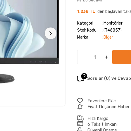
Kargo Bedava
1.238 TL
`den başlayan taks
Kategori
Monitörler
Stok Kodu
(T46857)
Marka
:
Diğer
Sorular (0) ve Cevap
Favorilere Ekle
Fiyat Düşünce Haber 
Hızlı Kargo
6 Taksit İmkanı
Güvenli Ödeme