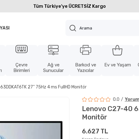
Tüm Türkiye'ye ÜCRETSİZ Kargo
YASI
Çevre
Ağ ve
Barkod ve
Ev ve Yaşam
ı
Birimleri
Sunucular
Yazıcılar
63DDKAT6TK 27'' 75Hz 4 ms FullHD Monitör
0.0
Yorum
Lenovo C27-40 6
Monitör
6.627 TL