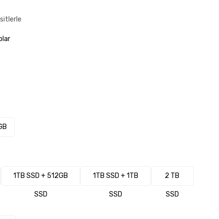
itlerle
lar
GB
1TB SSD + 512GB
1TB SSD + 1TB
2 TB
SSD
SSD
SSD