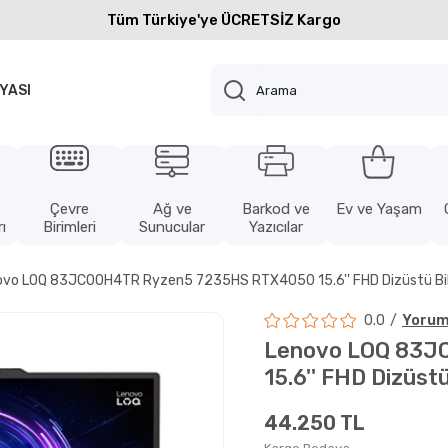
Tüm Türkiye'ye ÜCRETSİZ Kargo
YASI
Çevre
Ağ ve
Barkod ve
Ev ve Yaşam
ı
Birimleri
Sunucular
Yazıcılar
ovo LOQ 83JC00H4TR Ryzen5 7235HS RTX4050 15.6'' FHD Dizüstü Bil
0.0
Yorum
Lenovo LOQ 83J
15.6'' FHD Dizüstü
44.250 TL