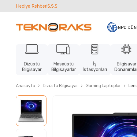
Hediye Rehberi
S.S.S
NPO DÜN
Dizüstü
Masaüstü
İş
Bilgisayar
Bilgisayar
Bilgisayarlar
İstasyonları
Donanımlar
Anasayfa
Dizüstü Bilgisayar
Gaming Laptoplar
Len