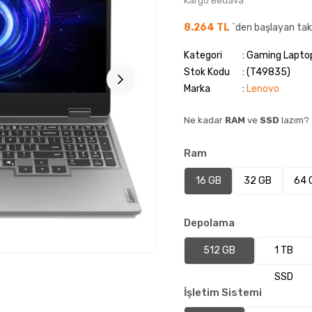
Kargo Bedava
8.264 TL
`den başlayan taks
Kategori
Gaming Laptop
Stok Kodu
(T49835)
Marka
:
Lenovo
Ne kadar
RAM
ve
SSD
lazım?
Ram
16 GB
32 GB
64 
Depolama
512 GB
1 TB
SSD
SSD
İşletim Sistemi