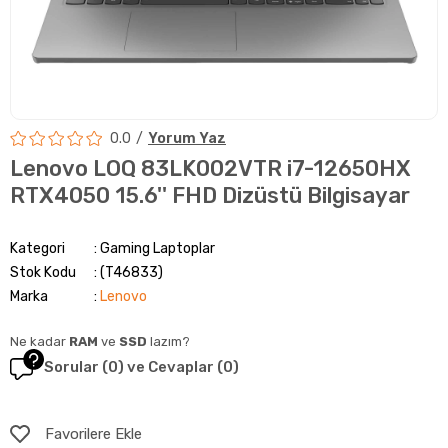
0.0
Yorum Yaz
Lenovo LOQ 83LK002VTR i7-12650HX
RTX4050 15.6'' FHD Dizüstü Bilgisayar
Kategori
Gaming Laptoplar
Stok Kodu
(T46833)
Marka
:
Lenovo
Ne kadar
RAM
ve
SSD
lazım?
Sorular (0) ve Cevaplar (0)
Favorilere Ekle