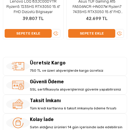
Görsel Zenginlik: Grafiklerde Üstün
Lenovo LOQ 83JC00DYTR
Asus TUF Gaming A15
Ryzen5 7235HS RTX3050 15.6"
FA506NCR-HN007W Ryzen7
Deneyim
FHD Dizüstü Bilgisayar
7435HS RTX3050 15.6" FHD
NVIDIA GeForce RTX 4050 (6 GB GDDR6) bellekle
Dizüstü Bilgisayar
39.807 TL
42.699 TL
desteklenerek oyun ve grafik işleme deneyiminizi bir üst
seviyeye taşır. 15.6 inç boyutundaki ekranı ve 1920 x 1080
ÜRÜNÜ
ÜRÜN
SEPETE EKLE
SEPETE EKLE
çözünürlüğü, içeriklerinizi canlı ve net bir şekilde
İNCELE
İNCEL
görüntülemenizi sağlar. Ekran paylaşım özellikli portları, harici
ekranlara kolay bağlantı imkanı tanırken, yüksek performanslı
grafik kartı ile iş ve eğlenceyi bir araya getirir.
Ücretsiz Kargo
750 TL ve üzeri alışverişlerde kargo ücretsiz
Güvenli Ödeme
SSL sertifikasıyla alışverişlerinizi güvenle yapabilirsiniz
Taksit İmkanı
Tüm kredi kartlarına 6 taksit imkanıyla ödeme fırsatı
Kolay İade
Satın aldığınız ürünleri 14 gün içerisinde iade edebilirsin