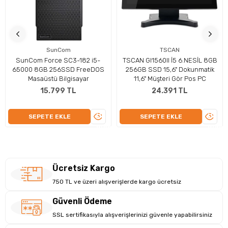
Güçlü PSU ile Dayanıklı ve Enerji Verimli
SunCom
TSCAN
Tasarım
SunCom Force SC3-182 i5-
TSCAN GI1560II İ5 6.NESİL 8GB
65000 8GB 256SSD FreeDOS
256GB SSD 15,6" Dokunmatik
Lenovo masaüstü bilgisayar, 180 W gücündeki güç kaynağı ile
Masaüstü Bilgisayar
11,6" Müşteri Gör Pos PC
en zorlu görevlerin üstesinden gelmenizi sağlayacak enerji
15.799 TL
24.391 TL
verimliliği sunar. Siyah renkli Metal kasa, dayanıklılığı artırarak,
yoğun kullanım koşullarına karşı maksimum koruma sağlayan
ÜRÜNÜ
ÜRÜN
SEPETE EKLE
SEPETE EKLE
tam donanımlı bir masaüstü bilgisayar olarak tasarlanmıştır.
İNCELE
İNCEL
Bu yapı, uzun ömürlü performans ve güvenilirlik arayan
profesyoneller için idealdir.
Ücretsiz Kargo
750 TL ve üzeri alışverişlerde kargo ücretsiz
Güvenli Ödeme
SSL sertifikasıyla alışverişlerinizi güvenle yapabilirsiniz