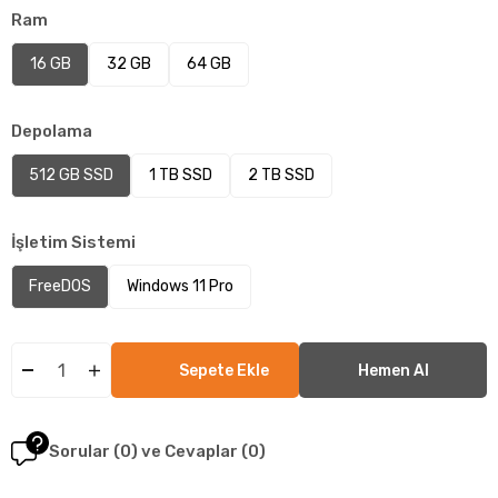
Ram
16 GB
32 GB
64 GB
Depolama
512 GB SSD
1 TB SSD
2 TB SSD
İşletim Sistemi
FreeDOS
Windows 11 Pro
Sorular (0) ve Cevaplar (0)