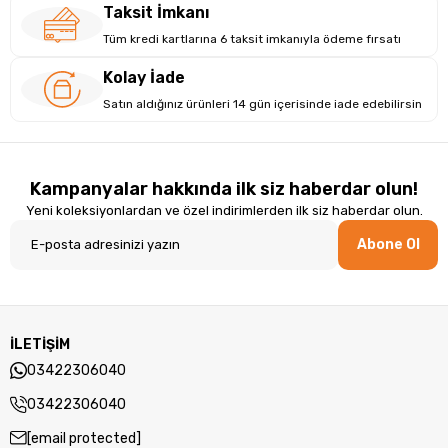
Taksit İmkanı
Tüm kredi kartlarına 6 taksit imkanıyla ödeme fırsatı
Kolay İade
Satın aldığınız ürünleri 14 gün içerisinde iade edebilirsin
Kampanyalar hakkında ilk siz haberdar olun!
Yeni koleksiyonlardan ve özel indirimlerden ilk siz haberdar olun.
Abone Ol
İLETİŞİM
Güvenilir Depolama ve Yükseltme Olanakları
03422306040
ile Donatılmış
03422306040
16 GB DDR5 RAM ve 512 GB SSD yuvasıyla donatılmış Lenovo
masaüstü bilgisayar, yüksek hızlı veri işleme kapasitesi sunar.
[email protected]