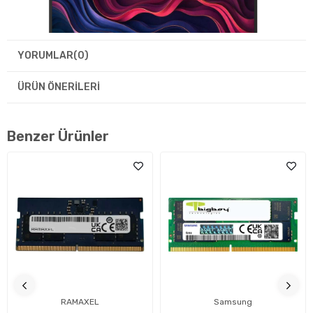
YORUMLAR
(0)
ÜRÜN ÖNERILERI
Benzer Ürünler
Görsel Deneyim: Gelişmiş Ekran Ve Ekran
Kartı Performansı
14 inç büyüklüğünde IPS ekran paneli, 60hz yenileme hızı ve
RAMAXEL
Samsung
(1920x1200) çözünürlük ile üstün bir görsel deneyim sunar.