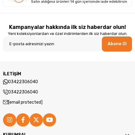
Satın aldığınız ürünleri 14 gün içerisinde iade edebilirsin
Tasarım Ve Yapı: Ergonomik Ve Dayanıklı
Kampanyalar hakkında ilk siz haberdar olun!
Lenovo, zarif bir SİYAH renkte olup dayanıklı Alüminyum
Yeni koleksiyonlardan ve özel indirimlerden ilk siz haberdar olun.
malzemeden üretilmiştir. Hafif ve dayanıklı tasarımı, mobil
kullanım için idealdir. Lenovo, modern ve şık bir görünüme
Abone Ol
sahip olmakla birlikte, günlük işlerinizi ve taşınabilirlik
gereksinimlerinizi karşılayacak şekilde tasarlanmıştır.
İLETİŞİM
03422306040
03422306040
[email protected]
KURUMSAL