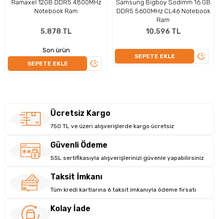
Ramaxel 12GB DDR5 4800MHz
Samsung Bigboy Sodimm 16 GB
Intel Grafikleri ekran kartı, Paylaşımlı bellek ile yüksek grafik
Notebook Ram
DDR5 5600MHz CL46 Notebook
işleme yetenekleri sağlar. Bu özellikler, hem profesyonel içerik
Ram
üretimi hem de oyun performansı için ideal bir çözüm sunar.
5.878 TL
10.596 TL
Son ürün
ÜRÜN
SEPETE EKLE
ÜRÜNÜ
SEPETE EKLE
İNCEL
İNCELE
Ücretsiz Kargo
750 TL ve üzeri alışverişlerde kargo ücretsiz
Güvenli Ödeme
SSL sertifikasıyla alışverişlerinizi güvenle yapabilirsiniz
Taksit İmkanı
Tüm kredi kartlarına 6 taksit imkanıyla ödeme fırsatı
Kolay İade