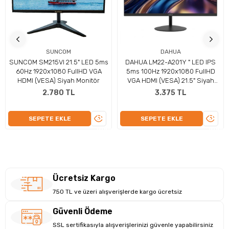
Seri:
ThinkVision
Model:
S27i-30 (63DFKAT4TK)
Ekran Boyutu:
27"
Çözünürlük:
1920x1080 (Full HD)
Panel:
W-LED
SUNCOM
DAHUA
Yenileme Hızı:
100Hz
SUNCOM SM215VI 21.5" LED 5ms
DAHUA LM22-A201Y " LED IPS
Tepki Süresi:
4ms
60Hz 1920x1080 FullHD VGA
5ms 100Hz 1920x1080 FullHD
Parlaklık:
300 cd/m²
HDMI (VESA) Siyah Monitör
VGA HDMI (VESA) 21.5" Siyah
Kontrast:
1300:1
Monitör
2.780 TL
3.375 TL
Görüş Açısı:
178°/178°
Bağlantı:
2x HDMI 1.4, 1x VGA
Pivot:
Yok
ÜRÜNÜ
ÜRÜN
SEPETE EKLE
SEPETE EKLE
Hopärlör:
Yok
İNCELE
İNCEL
Renk:
Siyah
Barkod:
0196802905244
Ürün Kodu:
T173534
Ücretsiz Kargo
750 TL ve üzeri alışverişlerde kargo ücretsiz
Güvenli Ödeme
SSL sertifikasıyla alışverişlerinizi güvenle yapabilirsiniz