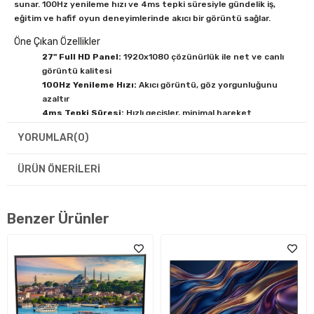
sunar. 100Hz yenileme hızı ve 4ms tepki süresiyle gündelik iş,
eğitim ve hafif oyun deneyimlerinde akıcı bir görüntü sağlar.
Öne Çıkan Özellikler
27" Full HD Panel:
1920x1080 çözünürlük ile net ve canlı
görüntü kalitesi
100Hz Yenileme Hızı:
Akıcı görüntü, göz yorgunluğunu
azaltır
4ms Tepki Süresi:
Hızlı geçişler, minimal hareket
bulaşıklığı
YORUMLAR
(0)
W-LED Arka Aydınlatma:
300 cd/m² parlaklık, 1300:1
kontrast oranı
ÜRÜN ÖNERILERI
178°/178° Görüş Açısı:
Her açıdan tutarlı renk ve
görüntü kalitesi
2x HDMI 1.4 + VGA:
Farklı cihazlarla geniş bağlantı
uyumluluğu
Benzer Ürünler
ThinkVision Serisi Güvenilirliği:
Lenovo’nun kurumsal
kalite standardı
Siyah Tasarım:
Sade ve profesyonel görünüm, her masa
düzenine uyar
Teknik Özellikler
Marka:
Lenovo