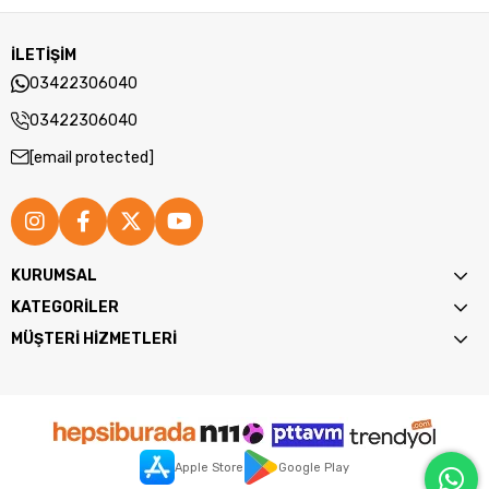
İLETİŞİM
03422306040
03422306040
[email protected]
KURUMSAL
KATEGORİLER
MÜŞTERİ HİZMETLERİ
Apple Store
Google Play