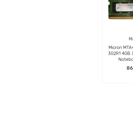
Mi
Micron MTA
3G2R1 4GB 
Notebo
86