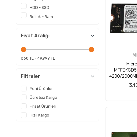
HDD - SSD
Bellek - Ram
Fiyat Aralığı
Mi
860 TL - 49.999 TL
Micron 
MTFDKCD5
Filtreler
4200/2000MB
22x
3.1
Yeni Ürünler
Ücretsiz Kargo
Fırsat Ürünleri
Hızlı Kargo