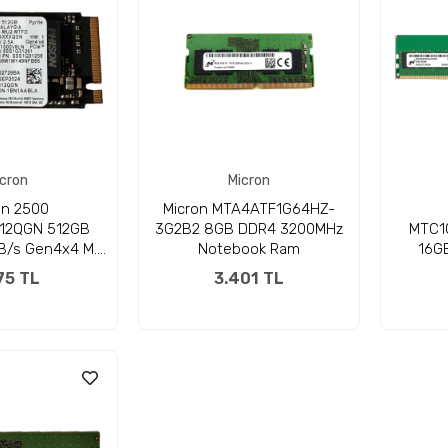
cron
Micron
2500
Micron MTA4ATF1G64HZ-
12QGN 512GB
3G2B2 8GB DDR4 3200MHz
MTC1
/s Gen4x4 M.2
Notebook Ram
16G
42 SSD
75 TL
3.401 TL