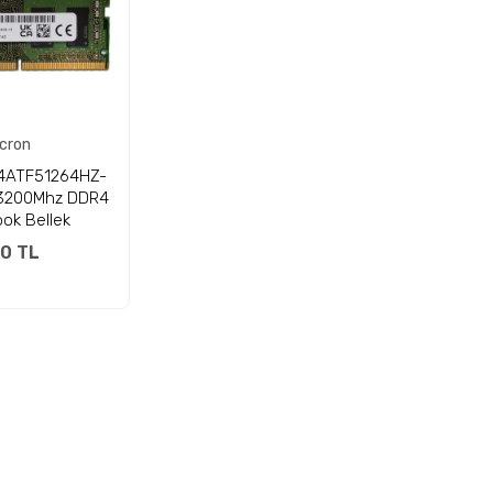
cron
4ATF51264HZ-
3200Mhz DDR4
ok Bellek
0 TL