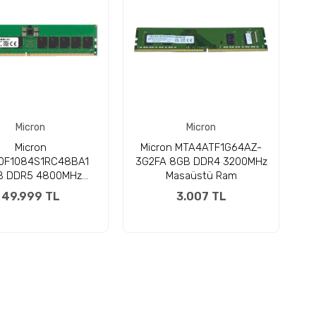
Micron
Micron
Micron
Micron MTA4ATF1G64AZ-
0F1084S1RC48BA1
3G2FA 8GB DDR4 3200MHz
B DDR5 4800MHz
Masaüstü Ram
Sunucu Ram
49.999 TL
3.007 TL