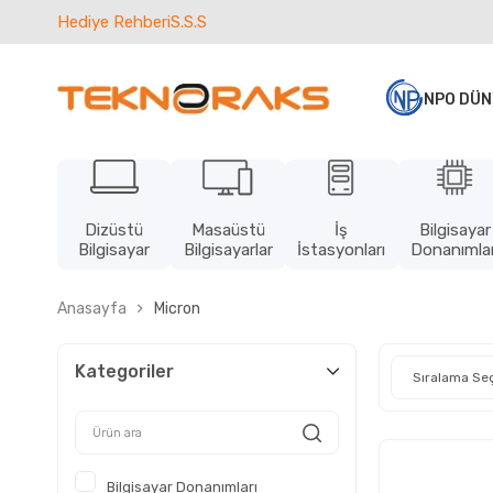
Hediye Rehberi
S.S.S
NPO DÜN
Dizüstü
Masaüstü
İş
Bilgisayar
Bilgisayar
Bilgisayarlar
İstasyonları
Donanımlar
Anasayfa
Micron
Kategoriler
Bilgisayar Donanımları