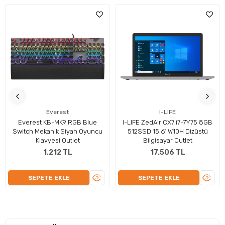
Everest
I-LIFE
Everest KB-MK9 RGB Blue
I-LIFE ZedAir CX7 i7-7Y75 8GB
Switch Mekanik Siyah Oyuncu
512SSD 15.6" W10H Dizüstü
Klavyesi Outlet
Bilgisayar Outlet
1.212 TL
17.506 TL
ÜRÜNÜ
ÜRÜN
SEPETE EKLE
SEPETE EKLE
İNCELE
İNCEL