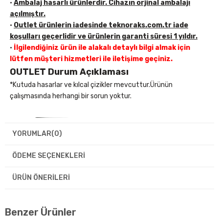
•
Ambalaj hasarlı ürünlerdir. Cihazın orjinal ambalajı
açılmıştır.
•
Outlet ürünlerin iadesinde teknoraks.com.tr iade
koşulları geçerlidir ve ürünlerin garanti süresi 1 yıldır.
•
İlgilendiğiniz ürün ile alakalı detaylı bilgi almak için
lütfen müşteri hizmetleri ile iletişime geçiniz.
OUTLET Durum Açıklaması
*Kutuda hasarlar ve kılcal çizikler mevcuttur.Ürünün
çalışmasında herhangi bir sorun yoktur.
YORUMLAR
(0)
ÖDEME SEÇENEKLERI
ÜRÜN ÖNERILERI
Benzer Ürünler