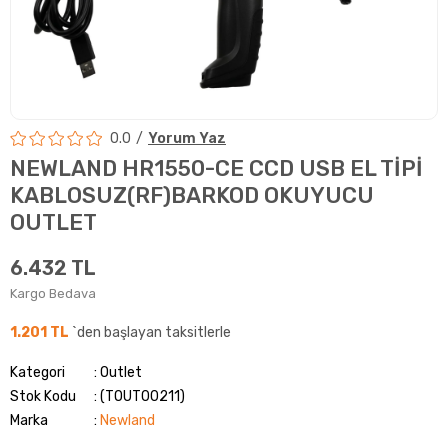
0.0
Yorum Yaz
NEWLAND HR1550-CE CCD USB EL TİPİ
KABLOSUZ(RF)BARKOD OKUYUCU
OUTLET
6.432 TL
Kargo Bedava
1.201 TL
`den başlayan taksitlerle
Kategori
Outlet
Stok Kodu
(TOUT00211)
Marka
:
Newland