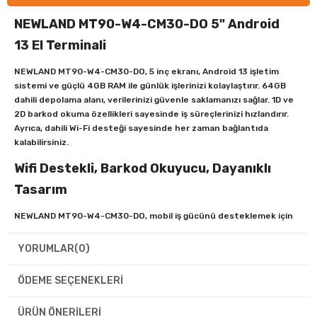
NEWLAND MT90-W4-CM30-DO 5" Android
13 El Terminali
NEWLAND MT90-W4-CM30-DO, 5 inç ekranı, Android 13 işletim
sistemi ve güçlü 4GB RAM ile günlük işlerinizi kolaylaştırır. 64GB
dahili depolama alanı, verilerinizi güvenle saklamanızı sağlar. 1D ve
2D barkod okuma özellikleri sayesinde iş süreçlerinizi hızlandırır.
Ayrıca, dahili Wi-Fi desteği sayesinde her zaman bağlantıda
kalabilirsiniz.
Wifi Destekli, Barkod Okuyucu, Dayanıklı
Tasarım
NEWLAND MT90-W4-CM30-DO, mobil iş gücünü desteklemek için
tasarlanmış bir Android 13 terminalidir. 5 inç ekranı ve 1D/2D
barkod okuyucu ile depo, perakende ve lojistik sektörlerinde
YORUMLAR
(0)
verimliliği artırır. Dayanıklı yapısı, zorlu iş ortamlarına uyum sağlar.
4GB RAM ve 64GB depolama ile yüksek performans sunar, Wi-Fi
ÖDEME SEÇENEKLERI
özelliğiyle kesintisiz iletişim imkanı tanır.
ÜRÜN ÖNERILERI