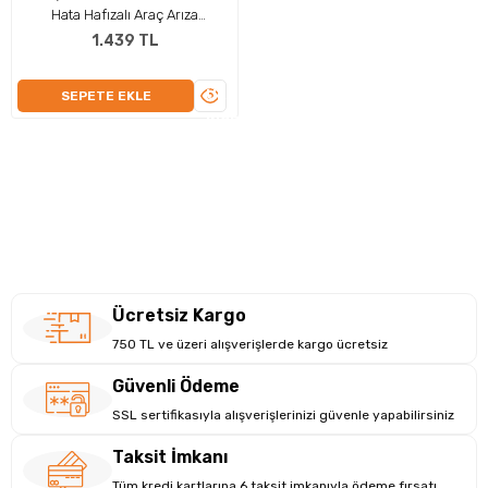
Hata Hafızalı Araç Arıza
Tespit/Silme Cihazı
1.439 TL
ÜRÜNÜ
SEPETE EKLE
İNCELE
Ücretsiz Kargo
750 TL ve üzeri alışverişlerde kargo ücretsiz
Güvenli Ödeme
SSL sertifikasıyla alışverişlerinizi güvenle yapabilirsiniz
Taksit İmkanı
Tüm kredi kartlarına 6 taksit imkanıyla ödeme fırsatı