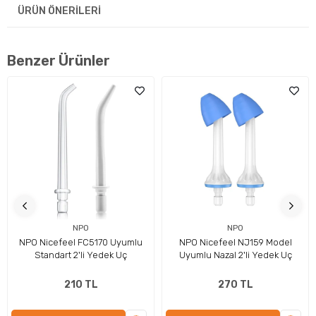
ÜRÜN ÖNERILERI
Benzer Ürünler
Gizli Ve Etkili Titreşim Uyarısı
Sessiz titreşim motoru sayesinde yalnızca siz fark edersiniz.
Yanlış duruş algılandığında çevrenizi rahatsız etmeden sizi
nazikçe uyarır..
NPO
NPO
NPO Nicefeel FC5170 Uyumlu
NPO Nicefeel NJ159 Model
Standart 2'li Yedek Uç
Uyumlu Nazal 2'li Yedek Uç
210 TL
270 TL