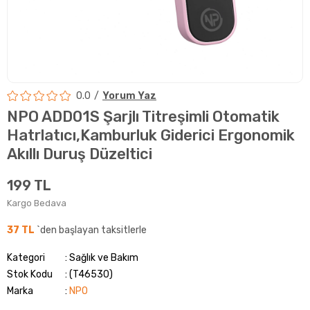
0.0
Yorum Yaz
NPO ADD01S Şarjlı Titreşimli Otomatik
Hatrlatıcı,Kamburluk Giderici Ergonomik
Akıllı Duruş Düzeltici
199 TL
Kargo Bedava
37 TL
`den başlayan taksitlerle
Kategori
Sağlık ve Bakım
Stok Kodu
(T46530)
Marka
:
NPO