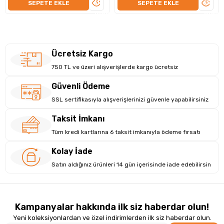
ÜRÜNÜ
ÜRÜN
SEPETE EKLE
SEPETE EKLE
İNCELE
İNCEL
Ücretsiz Kargo
750 TL ve üzeri alışverişlerde kargo ücretsiz
Güvenli Ödeme
Kişiselleştirilmiş Hafıza Teknolojisi
SSL sertifikasıyla alışverişlerinizi güvenle yapabilirsiniz
Duruş geçmişinizi takip eder, sık yaptığınız hataları hafızaya
Taksit İmkanı
alır. Böylece uzun vadede kalıcı duruş alışkanlığı geliştirmenizi
Tüm kredi kartlarına 6 taksit imkanıyla ödeme fırsatı
sağlar.
Kolay İade
Satın aldığınız ürünleri 14 gün içerisinde iade edebilirsin
Kampanyalar hakkında ilk siz haberdar olun!
Yeni koleksiyonlardan ve özel indirimlerden ilk siz haberdar olun.