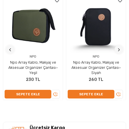
·
7 inç’e kadar tabletler için kullanıma uygun.
·
İç fermuarlı fileli bölmesi ile eşyalarını dilediğin
gibi organize edebilme imkanı.
·
6 farklı renk seçeneği ile her zevke uygun.
·
Su itici özelliği sayesinde teknolojik cihazlarınız
NPO
NPO
dahil bütün eşyalarınızı güvenle korur.
Npo Array Kablo, Makyaj ve
Npo Array Kablo, Makyaj ve
Aksesuar Organizer Çantası-
Aksesuar Organizer Çantası-
·
Darbelere karşı koruyucu iç yüzeyi ile eşyalarınız
Yeşil
Siyah
zarar görmez.
230 TL
260 TL
·
Kaliteli ve dayanıklı fermuarı ile eşyalarınızı
ÜRÜNÜ
ÜRÜN
SEPETE EKLE
SEPETE EKLE
güvenle korur.
İNCELE
İNCEL
Teknik Özellikleri
Ücretsiz Kargo