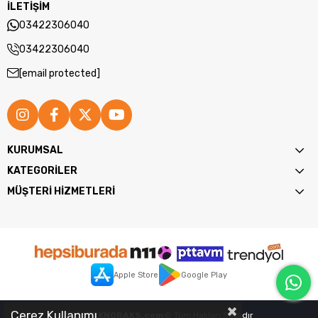
İLETİŞİM
03422306040
03422306040
[email protected]
KURUMSAL
KATEGORİLER
MÜŞTERİ HİZMETLERİ
Apple Store
Google Play
Çerez Kullanımı
2026
TEKNORAKS.com
© Tüm Hakları Saklıdır