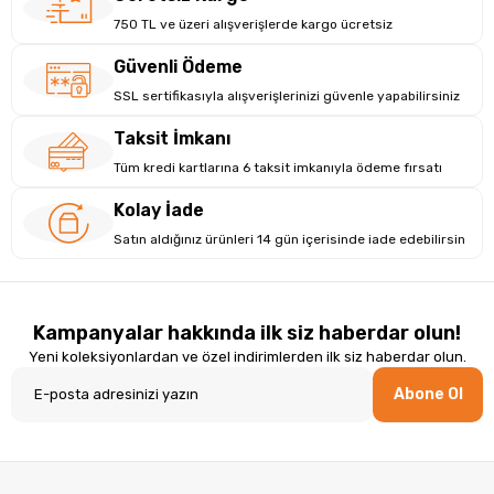
·
25 cm x 17cm x 3,5 cm
750 TL ve üzeri alışverişlerde kargo ücretsiz
·
%100 Polyester sağlam kumaş
Güvenli Ödeme
·
%100 Orijinal dizayn
SSL sertifikasıyla alışverişlerinizi güvenle yapabilirsiniz
·
Su itici poliüretan plastik kaplama malzeme
Taksit İmkanı
Tüm kredi kartlarına 6 taksit imkanıyla ödeme fırsatı
·
Sağlam ve güvenilir kumaş
Kolay İade
·
Taşıma kulpları
Satın aldığınız ürünleri 14 gün içerisinde iade edebilirsin
·
Kaliteli ve dayanıklı Tip 8 fermuar
Kampanyalar hakkında ilk siz haberdar olun!
Yeni koleksiyonlardan ve özel indirimlerden ilk siz haberdar olun.
Abone Ol