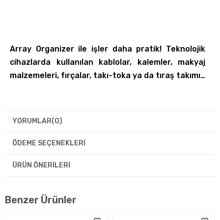
Array Organizer ile işler daha pratik! Teknolojik
cihazlarda kullanılan kablolar, kalemler, makyaj
malzemeleri, fırçalar, takı-toka ya da tıraş takımı…
Ne şekilde istersen Array senin için düzenler ve
YORUMLAR
(0)
verimli kullanım sunar. Üstelik seyahatlerde de su
itici özelliği ile eşyaların zarar görmeden güvenle
ÖDEME SEÇENEKLERI
yanında!
ÜRÜN ÖNERILERI
·
Kolay taşınabilirliği, az yer kaplaması ve
işlevselliği ile pratik kullanım sunar.
Benzer Ürünler
·
Taşıma askısı ile rahat taşıma.