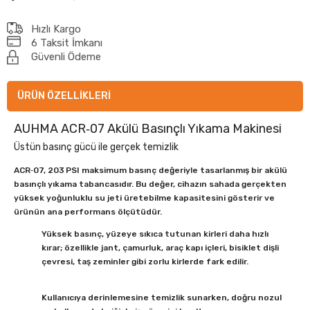
Hızlı Kargo
6 Taksit İmkanı
Güvenli Ödeme
ÜRÜN ÖZELLIKLERI
AUHMA ACR‑07 Akülü Basınçlı Yıkama Makinesi
Üstün basınç gücü ile gerçek temizlik
ACR‑07,
203 PSI maksimum basınç
değeriyle tasarlanmış bir akülü
basınçlı yıkama tabancasıdır. Bu değer, cihazın sahada gerçekten
yüksek yoğunluklu su jeti üretebilme kapasitesini gösterir ve
ürünün ana performans ölçütüdür.
Yüksek basınç, yüzeye sıkıca tutunan kirleri daha hızlı
kırar; özellikle jant, çamurluk, araç kapı içleri, bisiklet dişli
çevresi, taş zeminler gibi zorlu kirlerde fark edilir.
Kullanıcıya derinlemesine temizlik sunarken, doğru nozul