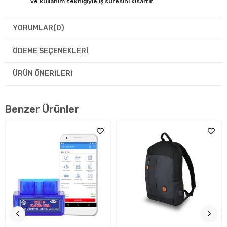
ve kullanım tekniğiyle iş süresini kısaltır.
Dengeli su akışı ile verimli kullanım
YORUMLAR
(0)
203 PSI gibi yüksek güç, suyun akış hızıyla dengelendiğinde
performansını gösterir. ACR‑07, teknik yapısı sayesinde
3,3 L/dk
ÖDEME SEÇENEKLERI
civarında bir su akışına sahip olup; hem kir sökme hem durulama
işini makul sürelerde tamamlar.
ÜRÜN ÖNERILERI
Çok yüksek akış
gerektirmeden,
yeterli su
sağlayarak
yüzeyi iyi durular.
Benzer Ürünler
Su tüketimi dengeli
olduğundan, özellikle priz/şebeke
şartı dışında çalışılırken su kaynağı verimliliği önemlidir;
kova veya doğal kaynak kullanımı rahat olur.
Fırçasız motorla verim ve dayanıklılık
ACR‑07,
fırçasız motor
yapısıyla kurulmuştur. Fırçasız mimari,
daha sessiz çalışma, daha az ısı birikimi ve uzun vadede daha iyi
dayanıklılık sunma amaçlı bir seçimdir.
Motorun verimli güç üretimi, yüksek basınç değerini
sürekli destekler.