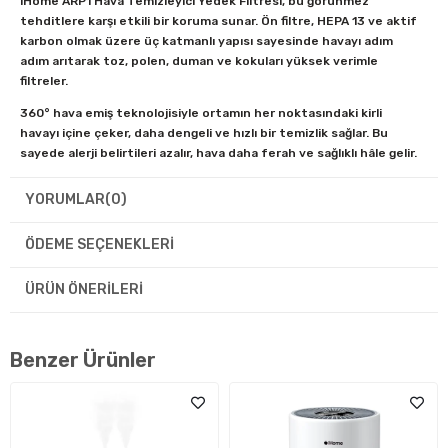
iHome ARP1 Hava Temizleyici Yedek Filtresi, bu görünmez
tehditlere karşı etkili bir koruma sunar. Ön filtre, HEPA 13 ve aktif
karbon olmak üzere üç katmanlı yapısı sayesinde havayı adım
adım arıtarak toz, polen, duman ve kokuları yüksek verimle
filtreler.
360° hava emiş teknolojisiyle ortamın her noktasındaki kirli
havayı içine çeker, daha dengeli ve hızlı bir temizlik sağlar. Bu
sayede alerji belirtileri azalır, hava daha ferah ve sağlıklı hâle gelir.
Bebek bulunan evler, evcil hayvan sahipleri ve yoğun ofis
ortamları için sessiz çalışırken güçlü performans sunan güvenilir
YORUMLAR
(0)
bir çözümdür.
ÖDEME SEÇENEKLERI
Hava temizleyicinizden maksimum verim almak ve ilk günkü
performansı korumak için filtrenin önerilen sürelerde
değiştirilmesi önemlidir. Temiz hava artık bir ayrıcalık değil, yaşam
ÜRÜN ÖNERILERI
alanlarınızın vazgeçilmez bir parçası olmalı.
3 Aşamalı Filtreleme Sistemi
Benzer Ürünler
Ön Filtre (Dış Katman):
Saç teli, evcil hayvan tüyü ve
büyük toz parçacıklarını yakalayarak HEPA filtrenin ömrünü
uzatır.
H13 True HEPA Filtre (Orta Katman):
Virüs, bakteri,
polen, akarlar ve 0.3 mikron boyutundaki ince tozları