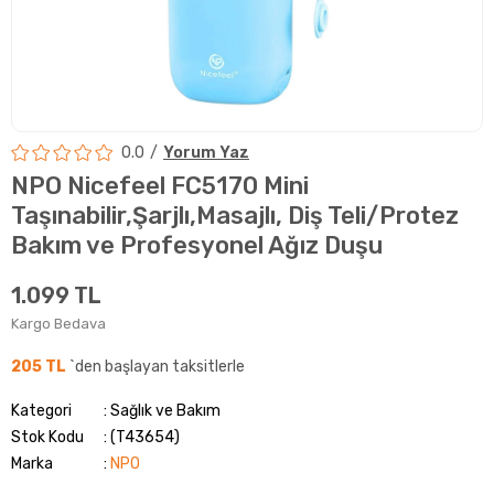
0.0
Yorum Yaz
NPO Nicefeel FC5170 Mini
Taşınabilir,Şarjlı,Masajlı, Diş Teli/Protez
Bakım ve Profesyonel Ağız Duşu
1.099 TL
Kargo Bedava
205 TL
`den başlayan taksitlerle
Kategori
Sağlık ve Bakım
Stok Kodu
(T43654)
Marka
:
NPO