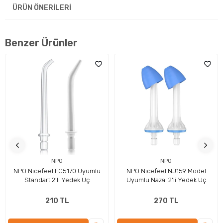
ÜRÜN ÖNERILERI
Benzer Ürünler
Amerika'da En Çok Satan Modeller Artık
Türkiye'de
Amerika Birleşik Devletleri'nde en çok satan Nicefeel ağız
duşları, artık Türkiye'de de bulunuyor! Diş hekimlerinin
vazgeçilmez tavsiyeleri arasında yer alan bu ürünler, etkili
performansları ve yenilikçi tasarımlarıyla kullanıcıların
beklentilerini karşılıyor.
NPO
NPO
NPO Nicefeel FC5170 Uyumlu
NPO Nicefeel NJ159 Model
Standart 2'li Yedek Uç
Uyumlu Nazal 2'li Yedek Uç
210 TL
270 TL