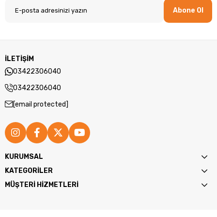
Abone Ol
İLETİŞİM
03422306040
03422306040
[email protected]
KURUMSAL
KATEGORİLER
MÜŞTERİ HİZMETLERİ
Ağız Kokusuna Son
Nicefeel FC5170, ağız kokusunun önlenmesi ve diş sağlığının