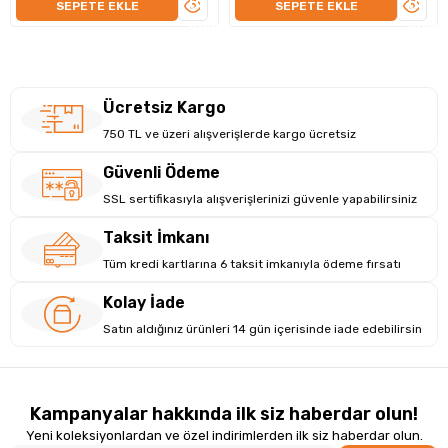
ÜRÜNÜ
ÜRÜN
SEPETE EKLE
SEPETE EKLE
İNCELE
İNCEL
Ücretsiz Kargo
750 TL ve üzeri alışverişlerde kargo ücretsiz
Güvenli Ödeme
SSL sertifikasıyla alışverişlerinizi güvenle yapabilirsiniz
Taksit İmkanı
Tüm kredi kartlarına 6 taksit imkanıyla ödeme fırsatı
Kolay İade
Su Haznesi ve Basınç Ayarı
Satın aldığınız ürünleri 14 gün içerisinde iade edebilirsin
FC5170 modeli, 150 ml'lik geniş su haznesi ve kullanıcı dostu
basınç ayarı ile dikkat çekiyor. İhtiyacınıza göre basınç
seviyesini ayarlayarak, hassas diş etlerinizde dahi konforlu bir
Kampanyalar hakkında ilk siz haberdar olun!
temizlik deneyimi yaşayabilirsiniz.
Yeni koleksiyonlardan ve özel indirimlerden ilk siz haberdar olun.