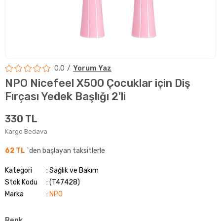
0.0
Yorum Yaz
NPO Nicefeel X500 Çocuklar için Diş
Fırçası Yedek Başlığı 2'li
330 TL
Kargo Bedava
62 TL
`den başlayan taksitlerle
Kategori
Sağlık ve Bakım
Stok Kodu
(T47428)
Marka
:
NPO
Renk