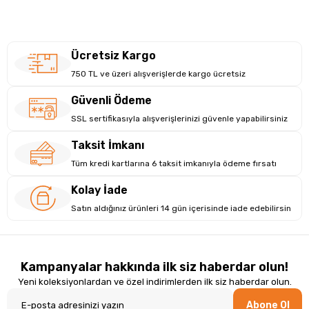
İNCELE
İNCEL
Model
X500
Fırça Ucu
Orta yumuşak DuPont kıl
Ücretsiz Kargo
750 TL ve üzeri alışverişlerde kargo ücretsiz
Sağlıklı alışkanlıklar, doğru ekipmanla başlar!
Güvenli Ödeme
SSL sertifikasıyla alışverişlerinizi güvenle yapabilirsiniz
Taksit İmkanı
Tüm kredi kartlarına 6 taksit imkanıyla ödeme fırsatı
Kolay İade
Satın aldığınız ürünleri 14 gün içerisinde iade edebilirsin
Kampanyalar hakkında ilk siz haberdar olun!
Yeni koleksiyonlardan ve özel indirimlerden ilk siz haberdar olun.
Abone Ol