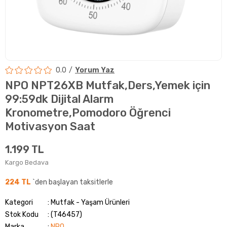
0.0
Yorum Yaz
NPO NPT26XB Mutfak,Ders,Yemek için
99:59dk Dijital Alarm
Kronometre,Pomodoro Öğrenci
Motivasyon Saat
1.199 TL
Kargo Bedava
224 TL
`den başlayan taksitlerle
Kategori
Mutfak - Yaşam Ürünleri
Stok Kodu
(T46457)
Marka
:
NPO