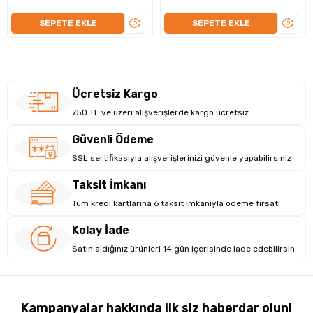
ÜRÜNÜ
ÜRÜN
SEPETE EKLE
SEPETE EKLE
İNCELE
İNCEL
Sessiz, Ayarlanabilir ve Şarjlı Kullanım
İster sessiz ister sesli çalıştırın, isterseniz titreşimle uyarı alın.
Ücretsiz Kargo
Parlaklık ve ses seviyesini ortama göre ayarlayın. USB ile
750 TL ve üzeri alışverişlerde kargo ücretsiz
kolayca şarj edilir, pil derdi yoktur.
Güvenli Ödeme
SSL sertifikasıyla alışverişlerinizi güvenle yapabilirsiniz
Taksit İmkanı
Tüm kredi kartlarına 6 taksit imkanıyla ödeme fırsatı
Kolay İade
Satın aldığınız ürünleri 14 gün içerisinde iade edebilirsin
Kampanyalar hakkında ilk siz haberdar olun!