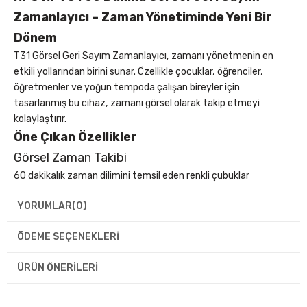
Zamanlayıcı – Zaman Yönetiminde Yeni Bir
Dönem
T31 Görsel Geri Sayım Zamanlayıcı, zamanı yönetmenin en
etkili yollarından birini sunar. Özellikle çocuklar, öğrenciler,
öğretmenler ve yoğun tempoda çalışan bireyler için
tasarlanmış bu cihaz, zamanı görsel olarak takip etmeyi
kolaylaştırır.
Öne Çıkan Özellikler
Görsel Zaman Takibi
60 dakikalık zaman dilimini temsil eden renkli çubuklar
sayesinde, kalan süreyi gözlemlemek artık çok daha kolay.
YORUMLAR
(0)
Ayarlanabilir Ses Seviyeleri
Sessiz, düşük ve yüksek olmak üzere üç farklı alarm modu ile
ÖDEME SEÇENEKLERI
her ortama uyum sağlar.
Esnek Alarm Süresi
ÜRÜN ÖNERILERI
30 veya 60 saniye olarak ayarlanabilen alarm süresi ile
ihtiyacınıza göre özelleştirme imkanı sunar.