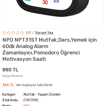
0.0
Yorum Yaz
NPO NPT31ST Mutfak,Ders,Yemek için
60dk Analog Alarm
Zamanlayıcı,Pomodoro Öğrenci
Motivasyon Saati
880 TL
Kargo Bedava
164 TL
`den başlayan taksitlerle
Kategori
Mutfak - Yaşam Ürünleri
Stok Kodu
(T47709)
Marka
:
NPO