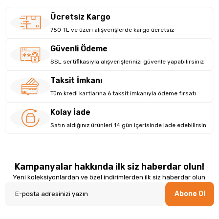
Alarm Süresi
Ücretsiz Kargo
30 saniye veya 60 saniye.
Seçenekleri
750 TL ve üzeri alışverişlerde kargo ücretsiz
Boyutlar
80 x 51 x 80 mm.
Güvenli Ödeme
NPT31 60 Dakika Görsel Geri Sayım Zamanlayıcı, zamanı daha
SSL sertifikasıyla alışverişlerinizi güvenle yapabilirsiniz
verimli kullanmak isteyen herkes için ideal bir çözümdür.
Taksit İmkanı
Kompakt tasarımı ve kullanıcı dostu özellikleri ile günlük
Tüm kredi kartlarına 6 taksit imkanıyla ödeme fırsatı
yaşamınızı kolaylaştırır.
Dikkat eksikliği ve hiperaktivite bozukluğu tedavisinde etkili
Kolay İade
bir destekleyicidir. Görselliği arttırılmış Sessiz çalışan Zaman
Satın aldığınız ürünleri 14 gün içerisinde iade edebilirsin
Yönetim ve Öğrenci Motivasyon Saati ile LGS,, KPSS gibi
sınavlara hazırlanırken başarınıza başarı katın.
Günümüzde tablet, telefon ve bilgisayarlar çocukların ve
gençlerin vazgeçilmez aracı haline gelmiştir. Bu cihazlardaki
Kampanyalar hakkında ilk siz haberdar olun!
birçok uygulama ve oyunda yer alan ve sürekli olarak beyni
Yeni koleksiyonlardan ve özel indirimlerden ilk siz haberdar olun.
uyaran etkenler nedeniyle çocukların ve gençlerin çoğunda
Abone Ol
dikkat dağınıklığı ve konsantrasyon bozukluğu oluşmaktadır.
Bu dikkat dağınıklığı ve konsantrasyon bozukluğu öğrencilerin