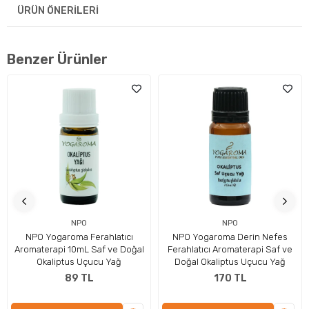
ÜRÜN ÖNERILERI
Benzer Ürünler
NPO
NPO
NPO Yogaroma Ferahlatıcı
NPO Yogaroma Derin Nefes
Aromaterapi 10mL Saf ve Doğal
Ferahlatıcı Aromaterapi Saf ve
Kompakt ve taşınabilir yapısı sayesinde masa üzerinde, sınıfta,
Okaliptus Uçucu Yağ
Doğal Okaliptus Uçucu Yağ
ofiste veya mutfakta rahatlıkla kullanılabilir. Basit kullanım
89 TL
170 TL
mantığı sayesinde çocuklar ve öğrenciler için de uygundur.
Küp zamanlayıcılar genellikle cihazı belirli bir yüzü yukarı gelecek