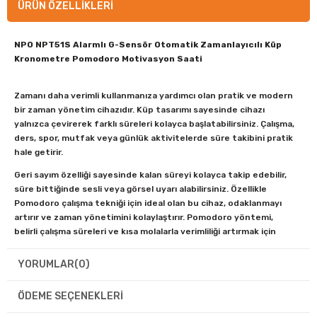
ÜRÜN ÖZELLIKLERI
NPO NPT51S Alarmlı G-Sensör Otomatik Zamanlayıcılı Küp
Kronometre Pomodoro Motivasyon Saati
Zamanı daha verimli kullanmanıza yardımcı olan pratik ve modern
bir zaman yönetim cihazıdır. Küp tasarımı sayesinde cihazı
yalnızca çevirerek farklı süreleri kolayca başlatabilirsiniz. Çalışma,
ders, spor, mutfak veya günlük aktivitelerde süre takibini pratik
hale getirir.
Geri sayım özelliği sayesinde kalan süreyi kolayca takip edebilir,
süre bittiğinde sesli veya görsel uyarı alabilirsiniz. Özellikle
Pomodoro çalışma tekniği
için ideal olan bu cihaz, odaklanmayı
artırır ve zaman yönetimini kolaylaştırır. Pomodoro yöntemi,
belirli çalışma süreleri ve kısa molalarla verimliliği artırmak için
kullanılan bir zaman yönetim tekniğidir.
YORUMLAR
(0)
ÖDEME SEÇENEKLERI