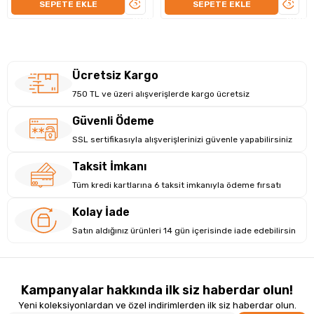
ÜRÜNÜ
ÜRÜN
SEPETE EKLE
SEPETE EKLE
şekilde çevirerek otomatik geri sayımı başlatan basit ve hızlı
İNCELE
İNCEL
kullanım sunar.
Teknik Detaylar
Ücretsiz Kargo
Ürün Tipi:
Dijital küp zamanlayıcı (Pomodoro Timer)
750 TL ve üzeri alışverişlerde kargo ücretsiz
Zaman Modu:
Geri sayım (Countdown)
Güvenli Ödeme
Ön Ayarlı Süreler:
5 dk / 15 dk / 30 dk / 60 dk
SSL sertifikasıyla alışverişlerinizi güvenle yapabilirsiniz
Maksimum Zaman:
60 dakika
Ekran:
LED / dijital ekran
Taksit İmkanı
Tüm kredi kartlarına 6 taksit imkanıyla ödeme fırsatı
Alarm:
Sesli uyarı ve görsel bildirim
Kontrol:
Küp çevirme (Flip) ile başlatma
Kolay İade
Satın aldığınız ürünleri 14 gün içerisinde iade edebilirsin
Malzeme:
ABS plastik
Güç Kaynağı:
Şarj edilebilir batarya
Kullanım Alanı:
Ders çalışma, ofis, mutfak, spor,
Kampanyalar hakkında ilk siz haberdar olun!
meditasyon, zaman yönetimi
Yeni koleksiyonlardan ve özel indirimlerden ilk siz haberdar olun.
Ürün Boyutu:
Yükseklik 3,0x Uzunluk 6,0 x Genişlik 6,0 cm