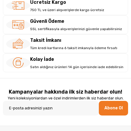
Ücretsiz Kargo
750 TL ve üzeri alışverişlerde kargo ücretsiz
Güvenli Ödeme
Öne Çıkanlar
SSL sertifikasıyla alışverişlerinizi güvenle yapabilirsiniz
Taksit İmkanı
●
5 farklı temizleme başlığı + 5 mod
ile farklı kullanım
senaryolarına uyum sağlar.
Tüm kredi kartlarına 6 taksit imkanıyla ödeme fırsatı
Kolay İade
●
LED yardımcı ışık
sayesinde hedef bölgeyi daha net
Satın aldığınız ürünleri 14 gün içerisinde iade edebilirsin
görmeye yardımcı olur.
●
LCD ekran
ile mod/kademe takibi kolaydır.
Kampanyalar hakkında ilk siz haberdar olun!
Yeni koleksiyonlardan ve özel indirimlerden ilk siz haberdar olun.
●
IPX6 suya dayanıklı gövde
: Banyoda kullanım için daha
güvenli kullanım deneyimi.
Abone Ol
●
Şarjlı kullanım
: Kablo derdi yok, pratik.