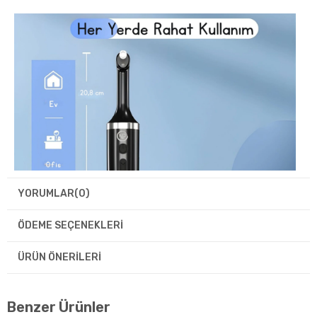
YORUMLAR
(0)
ÖDEME SEÇENEKLERI
ÜRÜN ÖNERILERI
Benzer Ürünler
Evde ağız bakım rutinini daha pratik hâle getirmek için