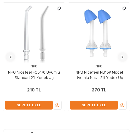
tasarlanan bu
elektrikli diş polisaj cihazı
,
5 mod ve 5 kademe
seçeneğiyle kişisel ihtiyaca göre ayarlanabilir.
LED ışık + LCD
ekran
desteğiyle kullanım sırasında kontrol sizde olur.
Gıda
temasına uygun (Food Grade) ABS
materyal ve
IPX6
suya
dayanıklı yapı ile günlük kullanım için ideal bir yardımcıdır
.
NPO
NPO
NPO Nicefeel FC5170 Uyumlu
NPO Nicefeel NJ159 Model
Standart 2'li Yedek Uç
Uyumlu Nazal 2'li Yedek Uç
210 TL
270 TL
ÜRÜNÜ
ÜRÜN
SEPETE EKLE
SEPETE EKLE
İNCELE
İNCEL