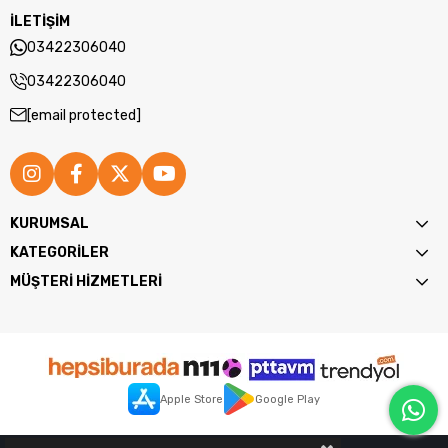
İLETİŞİM
03422306040
03422306040
[email protected]
KURUMSAL
KATEGORİLER
MÜŞTERİ HİZMETLERİ
Teknik Özellikler
Apple Store
Google Play
●
Mod Sayısı:
5 mod