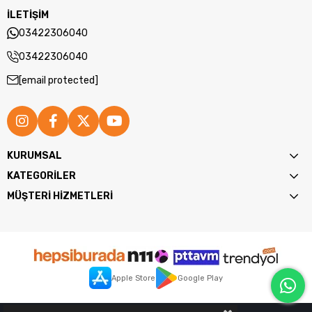
İLETİŞİM
03422306040
03422306040
[email protected]
KURUMSAL
KATEGORİLER
MÜŞTERİ HİZMETLERİ
Cilt ve Saç Sağlığına Katkıları
Okaliptus yağı, ciltteki akne ve sivilce oluşumunu engelleyerek
cildin parlak ve sağlıklı görünmesini sağlar. Aynı zamanda
Apple Store
Google Play
saçları besler ve hacim kazandırır. Saç bitine karşı etkili olup,
cilt lekelerinin görünümünü azaltarak genç bir cilt görünümü