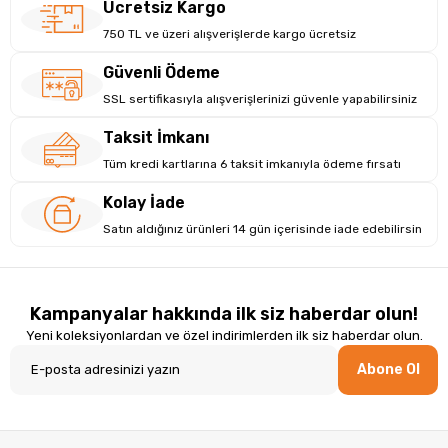
Ücretsiz Kargo
750 TL ve üzeri alışverişlerde kargo ücretsiz
Güvenli Ödeme
SSL sertifikasıyla alışverişlerinizi güvenle yapabilirsiniz
Taksit İmkanı
Tüm kredi kartlarına 6 taksit imkanıyla ödeme fırsatı
Kolay İade
Ferah Nefes Etkisi
Satın aldığınız ürünleri 14 gün içerisinde iade edebilirsin
Ferah nefes özellikleri ile okaliptus yağı, kas ve eklem
rahatsızlıklarını hafifletir. yol açtığı rahatsızlıklar, romatizmal
rahatsızlıklara kadar geniş bir kullanım alanı bulunur. Cilde
Kampanyalar hakkında ilk siz haberdar olun!
masaj yaparak uygulandığında rahatsızlıkları hızla azaltır ve
rahatlık sağlar..
Yeni koleksiyonlardan ve özel indirimlerden ilk siz haberdar olun.
Abone Ol