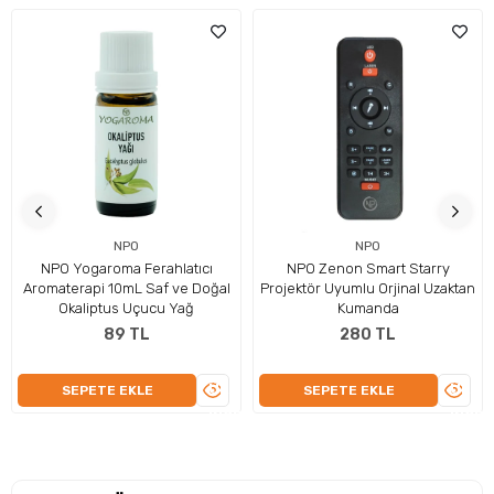
Nefes Rahatsızlıklarına Faydaları
Okaliptus yağı, özellikle nefes rahatsızlıklarında doğal bir
reçete olarak öne çıkar. Burun tıkanıklığını açar, rahatsızlık
söktürücü özellik gösterir ve ciğerleri temizler. Nefes almayı
kolaylaştırarak, akciğerlerin daha fazla oksijen almasına
yardımcı olur..
NPO
NPO
NPO Yogaroma Ferahlatıcı
NPO Zenon Smart Starry
Aromaterapi 10mL Saf ve Doğal
Projektör Uyumlu Orjinal Uzaktan
Okaliptus Uçucu Yağ
Kumanda
89 TL
280 TL
ÜRÜNÜ
ÜRÜN
SEPETE EKLE
SEPETE EKLE
İNCELE
İNCEL