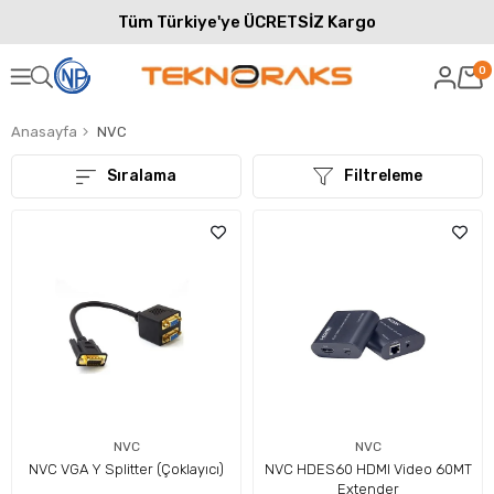
Tüm Türkiye'ye ÜCRETSİZ Kargo
0
Anasayfa
NVC
Sıralama
Filtreleme
NVC
NVC
NVC VGA Y Splitter (Çoklayıcı)
NVC HDES60 HDMI Video 60MT
Extender