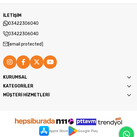
İLETİŞİM
03422306040
03422306040
[email protected]
KURUMSAL
KATEGORİLER
MÜŞTERİ HİZMETLERİ
Apple Store
Google Play