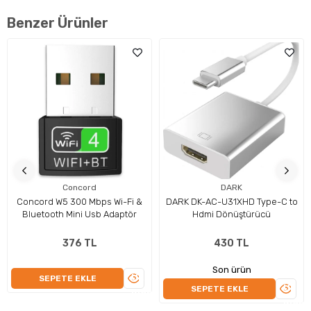
Benzer Ürünler
Concord
DARK
Concord W5 300 Mbps Wi-Fi &
DARK DK-AC-U31XHD Type-C to
Bluetooth Mini Usb Adaptör
Hdmi Dönüştürücü
376 TL
430 TL
Son ürün
ÜRÜNÜ
SEPETE EKLE
ÜRÜN
SEPETE EKLE
İNCELE
İNCEL