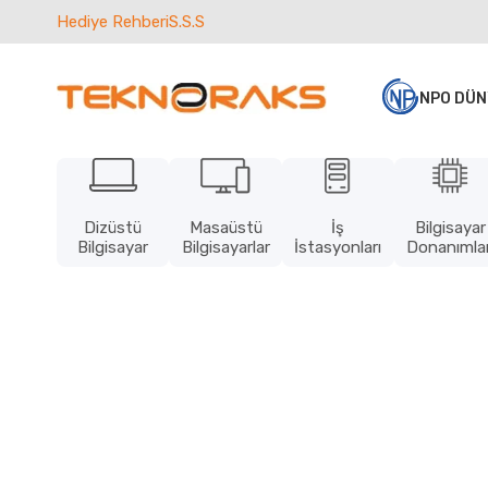
Hediye Rehberi
S.S.S
NPO DÜN
Dizüstü
Masaüstü
İş
Bilgisayar
Bilgisayar
Bilgisayarlar
İstasyonları
Donanımlar