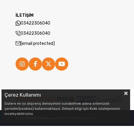
İLETİŞİM
03422306040
03422306040
[email protected]
Çerez Kullanımı
Sizlere en iyi alışveriş deneyimini sunabilmek adına sitemizde
çerezler(cookies) kullanmaktayız. Detaylı bilgi için Kvkk sözleşmesini
inceleyebilirsiniz.
2026
TEKNORAKS.com
© Tüm Hakları Saklıdır