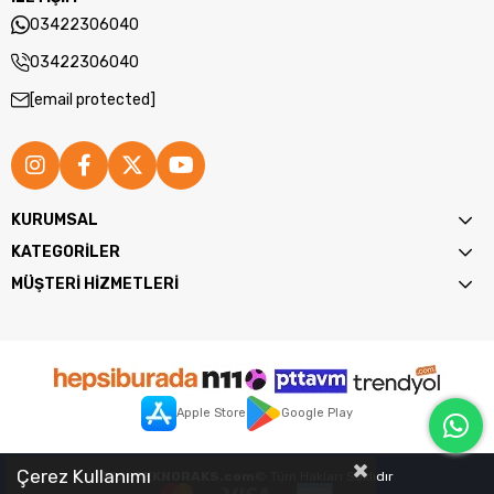
03422306040
03422306040
[email protected]
KURUMSAL
KATEGORİLER
MÜŞTERİ HİZMETLERİ
Apple Store
Google Play
Çerez Kullanımı
2026
TEKNORAKS.com
© Tüm Hakları Saklıdır