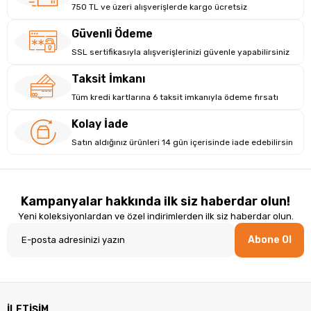
Işık Kaynağı------
750 TL ve üzeri alışverişlerde kargo ücretsiz
650nm
Ölçüler--------
170mm x 96mm x 70mm
Güvenli Ödeme
Ağırlık------------
185g
Çevresel
SSL sertifikasıyla alışverişlerinizi güvenle yapabilirsiniz
Çalışma Sıcaklığ--------ı
20° C ~ 60* C -
Saklama Sıcaklığ----------ı
0° C ~ 90* C
Taksit İmkanı
Nem------
5% - 95% RH yoğuşmasız)
Tüm kredi kartlarına 6 taksit imkanıyla ödeme fırsatı
Koruma-----------
IP54
ESD
±9 KV (temas deşarj); ±15 KV (hava deşarj)
Kolay İade
Düşmelere Karşı Dayanıklık------------
1.8M
Satın aldığınız ürünleri 14 gün içerisinde iade edebilirsin
Performax PR50 1D USB Kablosuz Barkod
Okuyucu Özellikleri
Bağlantı / Arabirim-----
Usb
Kampanyalar hakkında ilk siz haberdar olun!
2D (KAREKOD)-------
Yok
Kablosuz Haberleşme--------
Var
Yeni koleksiyonlardan ve özel indirimlerden ilk siz haberdar olun.
Darbeye Dayanıklı Güçlendirilmiş Yapı---------
IP54
Abone Ol
İLETİŞİM