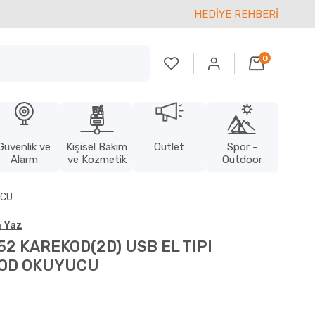
HEDİYE REHBERİ
0
Güvenlik ve
Kişisel Bakım
Outlet
Spor -
Alarm
ve Kozmetik
Outdoor
UCU
 Yaz
2 KAREKOD(2D) USB EL TIPI
OD OKUYUCU