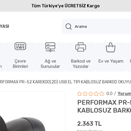
Tüm Türkiye'ye ÜCRETSİZ Kargo
YASI
Çevre
Ağ ve
Barkod ve
Ev ve Yaşam
ı
Birimleri
Sunucular
Yazıcılar
RFORMAX PR-52 KAREKOD(2D) USB EL TIPI KABLOSUZ BARKOD OKUY
0.0
Yorum
PERFORMAX PR-5
KABLOSUZ BARK
2.363 TL