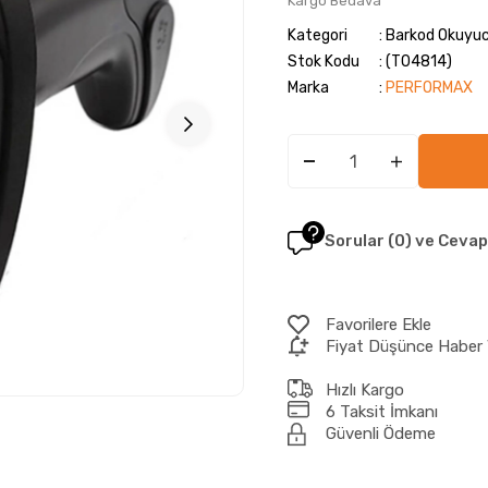
Kargo Bedava
Kategori
Barkod Okuyuc
Stok Kodu
(T04814)
Marka
:
PERFORMAX
Sorular (0) ve Cevap
Favorilere Ekle
Fiyat Düşünce Haber 
Hızlı Kargo
6 Taksit İmkanı
Güvenli Ödeme