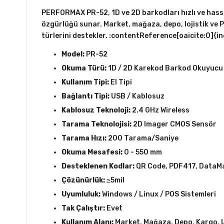
PERFORMAX PR-52, 1D ve 2D barkodları hızlı ve hassa
özgürlüğü sunar. Market, mağaza, depo, lojistik ve 
türlerini destekler. :contentReference[oaicite:0]{i
Model:
PR-52
Okuma Türü:
1D / 2D Karekod Barkod Okuyucu
Kullanım Tipi:
El Tipi
Bağlantı Tipi:
USB / Kablosuz
Kablosuz Teknoloji:
2.4 GHz Wireless
Tarama Teknolojisi:
2D Imager CMOS Sensör
Tarama Hızı:
200 Tarama/Saniye
Okuma Mesafesi:
0 - 550 mm
Desteklenen Kodlar:
QR Code, PDF417, DataMa
Çözünürlük:
≥5mil
Uyumluluk:
Windows / Linux / POS Sistemleri
Tak Çalıştır:
Evet
Kullanım Alanı:
Market, Mağaza, Depo, Kargo, L