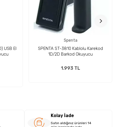
Spenta
) USB El
SPENTA ST-3810 Kablolu Karekod
uyucu
1D/2D Barkod Okuyucu
1.993 TL
Kolay İade
Satın aldığınız ürünleri 14