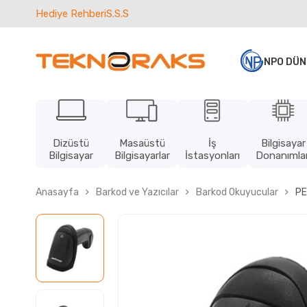
Hediye Rehberi
S.S.S
NPO DÜN
Dizüstü
Masaüstü
İş
Bilgisayar
Bilgisayar
Bilgisayarlar
İstasyonları
Donanımlar
Anasayfa
Barkod ve Yazıcılar
Barkod Okuyucular
PE