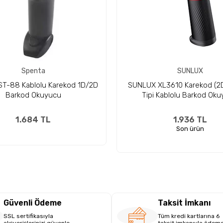
Spenta
SUNLUX
T-88 Kablolu Karekod 1D/2D
SUNLUX XL3610 Karekod (2D
Barkod Okuyucu
Tipi Kablolu Barkod Ok
1.684 TL
1.936 TL
Son ürün
Güvenli Ödeme
Taksit İmkanı
SSL sertifikasıyla
Tüm kredi kartlarına 6