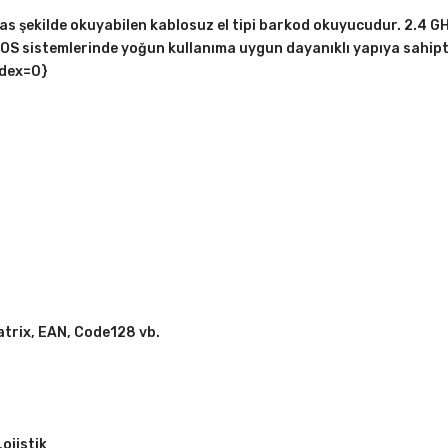
s şekilde okuyabilen kablosuz el tipi barkod okuyucudur. 2.4 G
POS sistemlerinde yoğun kullanıma uygun dayanıklı yapıya sahip
ndex=0}
trix, EAN, Code128 vb.
ojistik