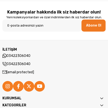
• UCC/
Kampanyalar hakkında ilk siz haberdar olun!
Yeni koleksiyonlardan ve özel indirimlerden ilk siz haberdar olun.
• AIM1
Abone Ol
• UPC-
• UPC-
• ISBN
İLETİŞİM
03422306040
• ITF-4
03422306040
• ITF-6
[email protected]
• Code 
Desteklenen Barkod Tipleri
• Code
KURUMSAL
• Code
KATEGORİLER