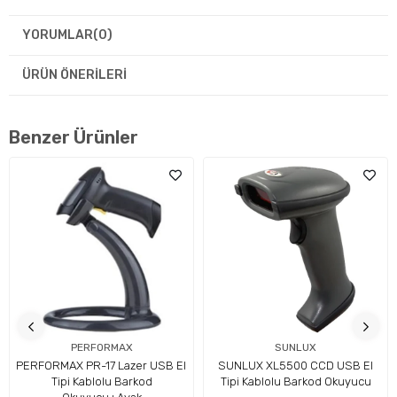
YORUMLAR
(0)
Işık Kaynağı
• CMOS
ÜRÜN ÖNERILERI
Benzer Ürünler
İşlemci
• 32 bit
Kod Çözme Hızı
• ±45°,
PERFORMAX
SUNLUX
• Cod
PERFORMAX PR-17 Lazer USB El
SUNLUX XL5500 CCD USB El
Tipi Kablolu Barkod
Tipi Kablolu Barkod Okuyucu