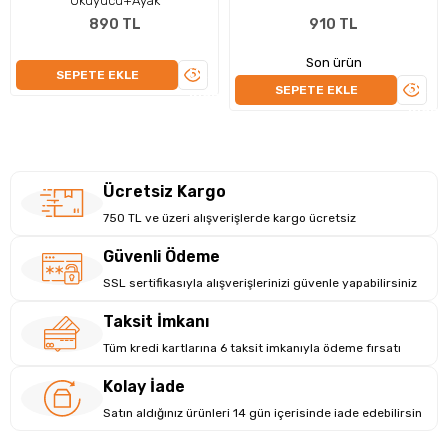
Okuyucu+Ayak
• Ean-
890 TL
910 TL
Tarama Alanı Derinliği
• Data
Son ürün
ÜRÜNÜ
SEPETE EKLE
ÜRÜN
• QR C
SEPETE EKLE
İNCELE
İNCEL
• PDF 
Ücretsiz Kargo
750 TL ve üzeri alışverişlerde kargo ücretsiz
Barkod Tipleri
Güvenli Ödeme
SSL sertifikasıyla alışverişlerinizi güvenle yapabilirsiniz
Taksit İmkanı
Tüm kredi kartlarına 6 taksit imkanıyla ödeme fırsatı
1D
Kolay İade
• EAN-
Satın aldığınız ürünleri 14 gün içerisinde iade edebilirsin
• EAN-