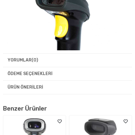
YORUMLAR
(0)
ÖDEME SEÇENEKLERI
ÜRÜN ÖNERILERI
Benzer Ürünler
PERKON SPIDER SP610, hem 1D hem de 2D karekodları hızlı şekilde
okuyabilen profesyonel USB barkod okuyucudur. Ergonomik
yapısı, otomatik algılama desteği ve tak-çalıştır özelliği
sayesinde market, depo, kargo ve POS sistemlerinde yaygın
olarak kullanılır.