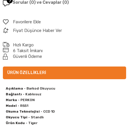
Sorular (0) ve Cevaplar (0)
Favorilere Ekle
Fiyat Düşünce Haber Ver
Hızlı Kargo
6 Taksit İmkanı
Güvenli Ödeme
ÜRÜN ÖZELLIKLERI
Açıklama
- Barkod Okuyucu
Bağlantı
- Kablosuz
Marka
- PERKON
Model
- RS51
Okuma Teknolojisi
- CCD 1D
Okyucu Tipi
- Standlı
Ürün Kodu
- Tiger